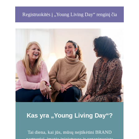
Registruokitės į „Young Living Day“ renginį čia
Kas yra „Young Living Day“?
Tai diena, kai jūs, mūsų neįtikėtini BRAND