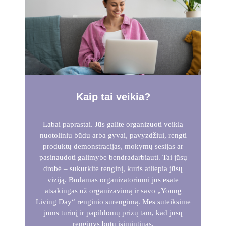
Kaip tai veikia?
Labai paprastai. Jūs galite organizuoti veiklą
nuotoliniu būdu arba gyvai, pavyzdžiui, rengti
produktų demonstracijas, mokymų sesijas ar
pasinaudoti galimybe bendradarbiauti. Tai jūsų
drobė – sukurkite renginį, kuris atliepia jūsų
viziją. Būdamas organizatoriumi jūs esate
atsakingas už organizavimą ir savo „Young
Living Day“ renginio surengimą. Mes suteiksime
jums turinį ir papildomų prizų tam, kad jūsų
renginys būtų įsimintinas.