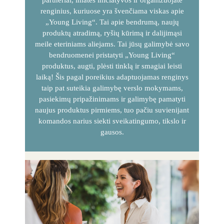
partneriai, imatės iniciatyvos ir organizuojate
renginius, kuriuose yra švenčiama viskas apie
„Young Living“. Tai apie bendrumą, naujų
produktų atradimą, ryšių kūrimą ir dalijimąsi
meile eteriniams aliejams. Tai jūsų galimybė savo
bendruomenei pristatyti „Young Living“
produktus, augti, plėsti tinklą ir smagiai leisti
laiką! Šis pagal poreikius adaptuojamas renginys
taip pat suteikia galimybę verslo mokymams,
pasiekimų pripažinimams ir galimybę pamatyti
naujus produktus pirmiems, tuo pačiu suvienijant
komandos narius siekti sveikatingumo, tikslo ir
gausos.