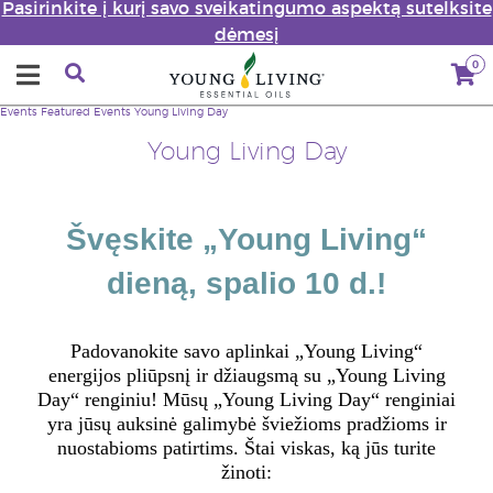
Pasirinkite į kurį savo sveikatingumo aspektą sutelksite
dėmesį
0
Events
Featured Events
Young Living Day
Young Living Day
Švęskite „Young Living“
dieną, spalio 10 d.!
Padovanokite savo aplinkai „Young Living“
energijos pliūpsnį ir džiaugsmą su „Young Living
Day“ renginiu! Mūsų „Young Living Day“ renginiai
yra jūsų auksinė galimybė šviežioms pradžioms ir
nuostabioms patirtims. Štai viskas, ką jūs turite
žinoti: