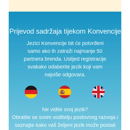
Prijevod sadržaja tijekom Konvencije
Jezici Konvencije bit će potvrđeni
samo ako ih zatraži najmanje 50
partnera brenda. Uslijed registracije
svakako odaberite jezik koji vam
najviše odgovara.
Ne vidite svoj jezik?
Obratite se svom voditelju poslovnog razvoja i
saznajte kako vaš željeni jezik može postati