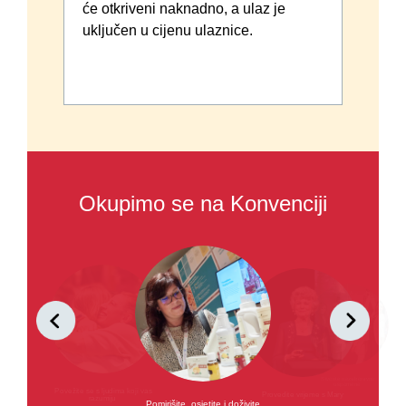
će otkriveni naknadno, a ulaz je
u
uključen u cijenu ulaznice.
Okupimo se na Konvenciji
Stvorite nezaboravne
uspomene
Povežite se s ljudima koji vas
Provedite vrijeme s Mary
razumiju
Pomirišite, osjetite i doživite