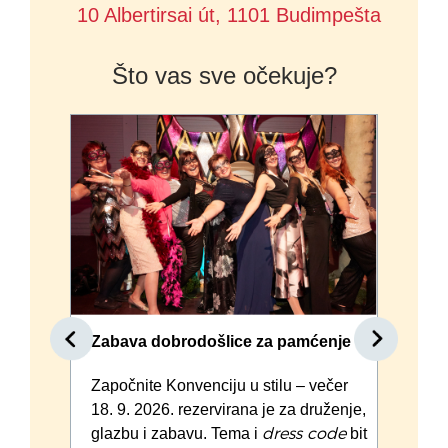
10 Albertirsai út, 1101 Budimpešta
Što vas sve očekuje?
Zabava dobrodošlice za pamćenje
S
Započnite Konvenciju u stilu – večer
I
18. 9. 2026. rezervirana je za druženje,
n
glazbu i zabavu. Tema i
bit
o
dress code