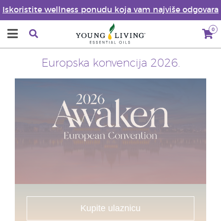
Iskoristite wellness ponudu koja vam najviše odgovara
0
Europska konvencija 2026.
Kupite ulaznicu