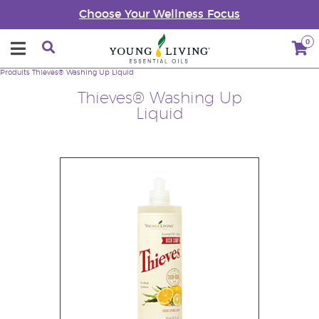
Choose Your Wellness Focus
0
Produits
Thieves® Washing Up Liquid
Thieves® Washing Up
Liquid