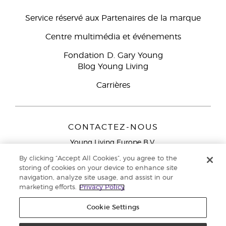
Service réservé aux Partenaires de la marque
Centre multimédia et événements
Fondation D. Gary Young
Blog Young Living
Carrières
CONTACTEZ-NOUS
Young Living Europe B.V.
Peizerweg 97
By clicking “Accept All Cookies”, you agree to the
9727 AJ Groningen
storing of cookies on your device to enhance site
Netherlands
navigation, analyze site usage, and assist in our
marketing efforts.
Privacy Policy
Service réservé aux Partenaires de la marque
0800 917
791
Cookie Settings