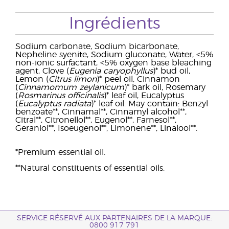
Ingrédients
Sodium carbonate, Sodium bicarbonate,
Nepheline syenite, Sodium gluconate, Water, <5%
non-ionic surfactant, <5% oxygen base bleaching
agent, Clove (
Eugenia caryophyllus
)* bud oil,
Lemon (
Citrus limon
)* peel oil, Cinnamon
(
Cinnamomum zeylanicum
)* bark oil, Rosemary
(
Rosmarinus officinalis
)* leaf oil, Eucalyptus
(
Eucalyptus radiata
)* leaf oil. May contain: Benzyl
benzoate**, Cinnamal**, Cinnamyl alcohol**,
Citral**, Citronellol**, Eugenol**, Farnesol**,
Geraniol**, Isoeugenol**, Limonene**, Linalool**.
*Premium essential oil.
**Natural constituents of essential oils.
SERVICE RÉSERVÉ AUX PARTENAIRES DE LA MARQUE:
0800 917 791