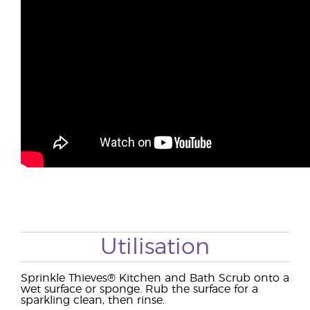
Utilisation
Sprinkle Thieves® Kitchen and Bath Scrub onto a
wet surface or sponge. Rub the surface for a
sparkling clean, then rinse.