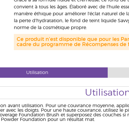
Grâce à sa formule fluide et crémeuse, ce fond de tein
convient à tous les âges. Élaboré avec de l’huile ess
manière éthique pour améliorer l’éclat naturel de la
la perte d’hydratation, le fond de teint liquide Sa
norme de la cosmétique propre.
Ce produit n'est disponible que pour les Par
cadre du programme de Récompenses de fi
Utilisation
Utilisatio
con avant utilisation. Pour une couvrance moyenne, appliq
trer avec les doigts. Pour une haute couvrance, utilisez le
Coverage Foundation Brush et superposez des couches si n
 Powder Foundation pour un résultat mat.