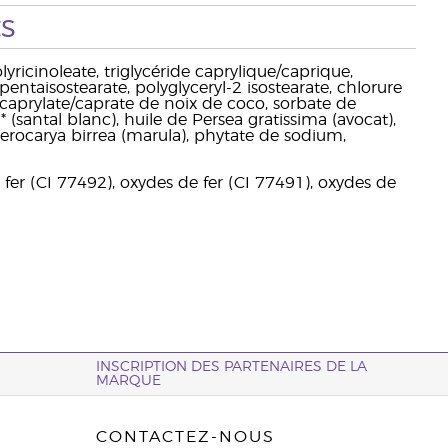
s
yricinoleate, triglycéride caprylique/caprique,
 pentaisostearate, polyglyceryl-2 isostearate, chlorure
 caprylate/caprate de noix de coco, sorbate de
(santal blanc), huile de Persea gratissima (avocat),
lerocarya birrea (marula), phytate de sodium,
 fer (CI 77492), oxydes de fer (CI 77491), oxydes de
INSCRIPTION DES PARTENAIRES DE LA
MARQUE
CONTACTEZ-NOUS