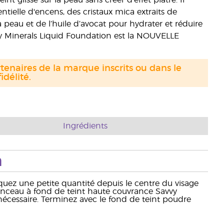
t glisse sur la peau sans créer d’effet plâtre. Il
entielle d'encens, des cristaux mica extraits de
 peau et de l’huile d’avocat pour hydrater et réduire
vvy Minerals Liquid Foundation est la NOUVELLE
tenaires de la marque inscrits ou dans le
délité.
Ingrédients
n
uez une petite quantité depuis le centre du visage
 pinceau à fond de teint haute couvrance Savvy
écessaire. Terminez avec le fond de teint poudre