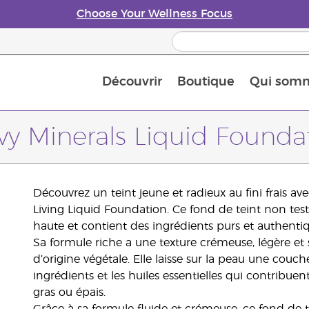
Choose Your Wellness Focus
Découvrir
Boutique
Qui som
À propos des huiles essentielles
Histoire des huiles essentielles
Guide des huiles essentielles
Petit guide sur les diffuseurs d’huile essentielle
Connaissez-vous les nutriments
The Young Living Food Suppl
Comment utiliser les huiles essentielles
Devenir Partenaire de la marque
vy Minerals Liquid Founda
Découvrez un teint jeune et radieux au fini frais av
Living Liquid Foundation. Ce fond de teint non te
haute et contient des ingrédients purs et authenti
Sa formule riche a une texture crémeuse, légère et
d’origine végétale. Elle laisse sur la peau une couc
ingrédients et les huiles essentielles qui contribuen
gras ou épais.