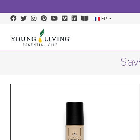
FR
Sav