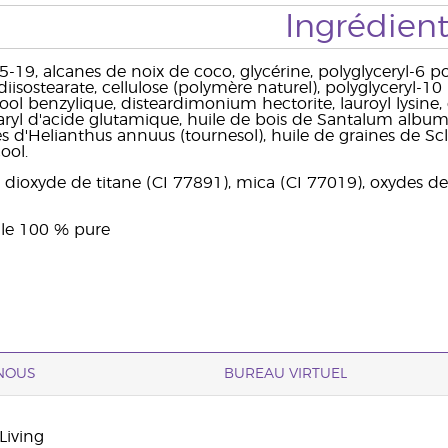
Ingrédient
-19, alcanes de noix de coco, glycérine, polyglyceryl-6 pol
diisostearate, cellulose (polymère naturel), polyglyceryl-10
ool benzylique, disteardimonium hectorite, lauroyl lysine,
aryl d'acide glutamique, huile de bois de Santalum album* 
es d'Helianthus annuus (tournesol), huile de graines de Sc
ool.
: dioxyde de titane (CI 77891), mica (CI 77019), oxydes de
elle 100 % pure
NOUS
BUREAU VIRTUEL
Living