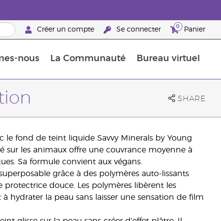
0
Créer un compte
Se connecter
Panier
mes-nous
La Communauté
Bureau virtuel
ements Guide
Promotions dans le classement
Retraites « Reconnaissance de Partenaires de la marque »
25 raisons de devenir Partenaire de la marque
Retraites « Reconn
tion
SHARE
ec le fond de teint liquide Savvy Minerals by Young
sté sur les animaux offre une couvrance moyenne à
ques. Sa formule convient aux végans.
 superposable grâce à des polymères auto-lissants
he protectrice douce. Les polymères libèrent les
t à hydrater la peau sans laisser une sensation de film