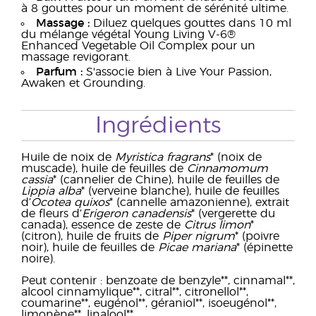
à 8 gouttes pour un moment de sérénité ultime.
Massage :
Diluez quelques gouttes dans 10 ml
du mélange végétal Young Living V-6®
Enhanced Vegetable Oil Complex pour un
massage revigorant.
Parfum :
S'associe bien à Live Your Passion,
Awaken et Grounding.
Ingrédients
Huile de noix de
Myristica fragrans
* (noix de
muscade), huile de feuilles de
Cinnamomum
cassia
* (cannelier de Chine), huile de feuilles de
Lippia alba
* (verveine blanche), huile de feuilles
d’
Ocotea quixos
* (cannelle amazonienne), extrait
de fleurs d’
Erigeron canadensis
* (vergerette du
canada), essence de zeste de
Citrus limon
*
(citron), huile de fruits de
Piper nigrum
* (poivre
noir), huile de feuilles de
Picae mariana
* (épinette
noire).
Peut contenir : benzoate de benzyle**, cinnamal**,
alcool cinnamylique**, citral**, citronellol**,
coumarine**, eugénol**, géraniol**, isoeugénol**,
limonène**, linalool**.