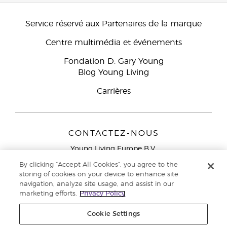
Service réservé aux Partenaires de la marque
Centre multimédia et événements
Fondation D. Gary Young
Blog Young Living
Carrières
CONTACTEZ-NOUS
Young Living Europe B.V.
Peizerweg 97
By clicking “Accept All Cookies”, you agree to the
9727 AJ Groningen
storing of cookies on your device to enhance site
Netherlands
navigation, analyze site usage, and assist in our
marketing efforts.
Privacy Policy
Service réservé aux Partenaires de la marque
0800 917
791
Cookie Settings