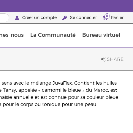
0
Créer un compte
Se connecter
Panier
mes-nous
La Communauté
Bureau virtuel
ements Guide
Promotions dans le classement
Retraites « Reconnaissance de Partenaires de la marque »
25 raisons de devenir Partenaire de la marque
Retraites « Reconn
SHARE
s sens avec le mélange JuvaFlex. Contient les huiles
e Tansy, appelée « camomille bleue » du Maroc, est
anaisie annuelle et est connue pour sa couleur bleue
e pour le corps ou tonique pour une peau