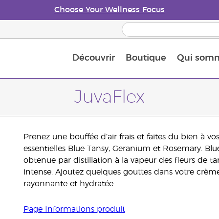
Choose Your Wellness Focus
Découvrir
Boutique
Qui som
À propos des huiles essentielles
Histoire des huiles essentielles
Guide des huiles essentielles
Petit guide sur les diffuseurs d’huile essentielle
Connaissez-vous les nutriments
The Young Living Food Suppl
Comment utiliser les huiles essentielles
Devenir Partenaire de la marque
JuvaFlex
Prenez une bouffée d’air frais et faites du bien à vo
essentielles Blue Tansy, Geranium et Rosemary. Blu
obtenue par distillation à la vapeur des fleurs de t
intense. Ajoutez quelques gouttes dans votre crèm
rayonnante et hydratée.
Page Informations produit