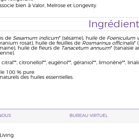
ssocie bien à Valor, Melrose et Longevity.
Ingrédient
es de
Sesamum indicum
* (sésame), huile de
Foeniculum v
éranium rosat), huile de feuilles de
Rosmarinus officinalis
* 
aine), huile de fleurs de
Tanacetum annuum
* (tanaisie a
ienne).
citral**, citronellol**, eugénol**, géraniol**, limonène**, linalo
lle 100 % pure.
turels des huiles essentielles.
NOUS
BUREAU VIRTUEL
Living