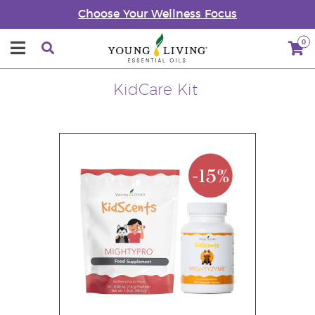
Choose Your Wellness Focus
0
KidCare Kit