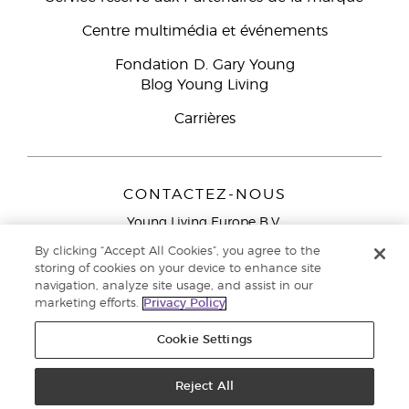
Centre multimédia et événements
Fondation D. Gary Young
Blog Young Living
Carrières
CONTACTEZ-NOUS
Young Living Europe B.V.
Peizerweg 97
By clicking “Accept All Cookies”, you agree to the
9727 AJ Groningen
storing of cookies on your device to enhance site
Netherlands
navigation, analyze site usage, and assist in our
marketing efforts.
Privacy Policy
Service réservé aux Partenaires de la marque
0800 917
791
Cookie Settings
Copyright © 2021 Young Living Essential Oils. Tous droits réservés. |
Politique de confidentialité
Reject All