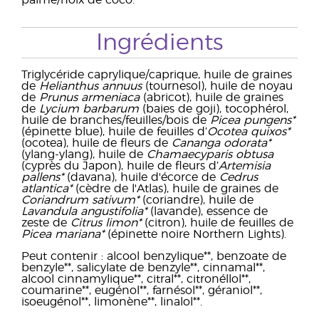
palme/noix de coco.
Ingrédients
Triglycéride caprylique/caprique, huile de graines
de
Helianthus annuus
(tournesol), huile de noyau
de
Prunus armeniaca
(abricot), huile de graines
de
Lycium barbarum
(baies de goji), tocophérol,
huile de branches/feuilles/bois de
Picea pungens*
(épinette blue), huile de feuilles d’
Ocotea quixos*
(ocotea), huile de fleurs de
Cananga odorata*
(ylang-ylang), huile de
Chamaecyparis obtusa
(cyprès du Japon), huile de fleurs d’
Artemisia
pallens*
(davana), huile d'écorce de
Cedrus
atlantica*
(cèdre de l'Atlas), huile de graines de
Coriandrum sativum*
(coriandre), huile de
Lavandula angustifolia*
(lavande), essence de
zeste de
Citrus limon*
(citron), huile de feuilles de
Picea mariana*
(épinette noire Northern Lights).
Peut contenir : alcool benzylique**, benzoate de
benzyle**, salicylate de benzyle**, cinnamal**,
alcool cinnamylique**, citral**, citronéllol**,
coumarine**, eugénol**, farnésol**, géraniol**,
isoeugénol**, limonène**, linalol**.