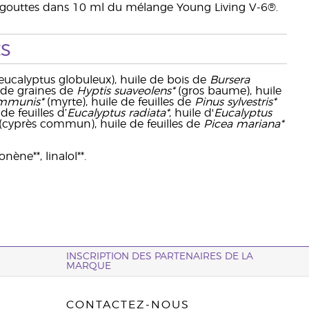
15 gouttes dans 10 ml du mélange Young Living V-6®.
s
eucalyptus globuleux), huile de bois de
Bursera
 de graines de
Hyptis suaveolens*
(gros baume), huile
mmunis*
(myrte), huile de feuilles de
Pinus sylvestris*
de feuilles d’
Eucalyptus radiata*
, huile d'
Eucalyptus
(cyprès commun), huile de feuilles de
Picea mariana*
nène**, linalol**.
INSCRIPTION DES PARTENAIRES DE LA
MARQUE
CONTACTEZ-NOUS