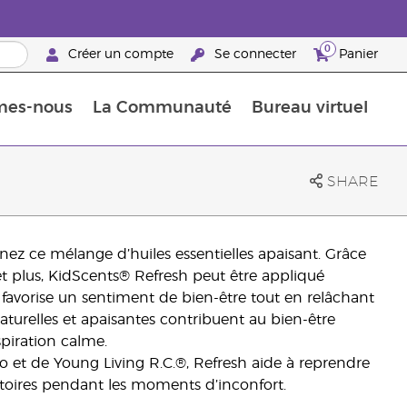
0
Créer un compte
Se connecter
Panier
mes-nous
La Communauté
Bureau virtuel
ements Guide
Promotions dans le classement
Retraites « Reconnaissance de Partenaires de la marque »
25 raisons de devenir Partenaire de la marque
Retraites « Reconn
SHARE
nez ce mélange d’huiles essentielles apaisant. Grâce
t plus, KidScents® Refresh peut être appliqué
 favorise un sentiment de bien-être tout en relâchant
naturelles et apaisantes contribuent au bien-être
spiration calme.
 et de Young Living R.C.®, Refresh aide à reprendre
ratoires pendant les moments d’inconfort.