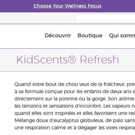
Choose Your Wellness Focus
Découvrir
Boutique
Qui som
À propos des huiles essentielles
Histoire des huiles essentielles
Guide des huiles essentielles
Petit guide sur les diffuseurs d’huile essentielle
Connaissez-vous les nutriments
The Young Living Food Suppl
Comment utiliser les huiles essentielles
Devenir Partenaire de la marque
KidScents® Refresh
Quand votre bout de chou veut de la fraîcheur, pre
à sa formule conçue pour les enfants de deux ans e
directement sur la poitrine ou la gorge. Son arôme
les tensions et sensations d’inconfort. Les vapeurs 
quand elles sont inspirées et elles favorisent une re
Mélange doux d’eucalyptus globuleux, de palo santo
une respiration calme et à dégager les voies respi