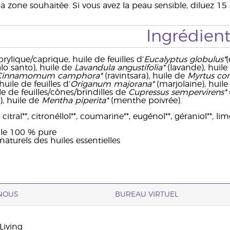
la zone souhaitée. Si vous avez la peau sensible, diluez 
Ingrédient
prylique/caprique, huile de feuilles d’
Eucalyptus globulus*
(
lo santo), huile de
Lavandula angustifolia*
(lavande), huile
Cinnamomum camphora*
(ravintsara), huile de
Myrtus co
 huile de feuilles d’
Origanum majorana*
(marjolaine), huile 
ile de feuilles/cônes/brindilles de
Cupressus sempervirens*
), huile de
Mentha piperita*
(menthe poivrée).
citral**, citronéllol**, coumarine**, eugénol**, géraniol**, limo
elle 100 % pure
aturels des huiles essentielles
NOUS
BUREAU VIRTUEL
Living