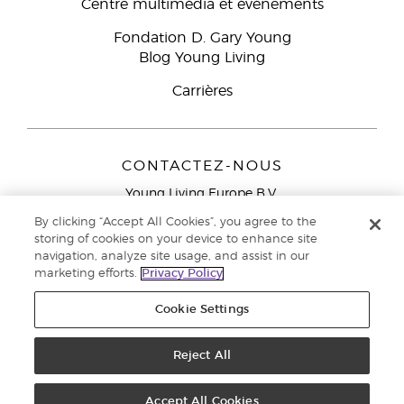
Centre multimédia et événements
Fondation D. Gary Young
Blog Young Living
Carrières
CONTACTEZ-NOUS
Young Living Europe B.V.
Peizerweg 97
By clicking “Accept All Cookies”, you agree to the
9727 AJ Groningen
storing of cookies on your device to enhance site
Netherlands
navigation, analyze site usage, and assist in our
marketing efforts.
Privacy Policy
Service réservé aux Partenaires de la marque
0800 917
791
Cookie Settings
Copyright © 2021 Young Living Essential Oils. Tous droits réservés. |
Politique de confidentialité
Reject All
Accept All Cookies