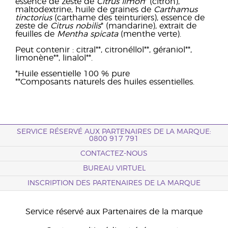
essence de zeste de
Citrus limon
* (citron),
maltodextrine, huile de graines de
Carthamus
tinctorius
(carthame des teinturiers), essence de
zeste de
Citrus nobilis
* (mandarine), extrait de
feuilles de
Mentha spicata
(menthe verte).
Peut contenir : citral**, citronéllol**, géraniol**,
limonène**, linalol**.
*Huile essentielle 100 % pure
**Composants naturels des huiles essentielles.
SERVICE RÉSERVÉ AUX PARTENAIRES DE LA MARQUE:
0800 917 791
CONTACTEZ-NOUS
BUREAU VIRTUEL
INSCRIPTION DES PARTENAIRES DE LA MARQUE
Service réservé aux Partenaires de la marque