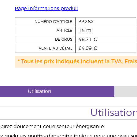
Page Informations produit
33282
NUMÉRO D'ARTICLE
15 ml
ARTICLE
48,71 €
DE GROS
64,09 €
VENTE AU DÉTAIL
* Tous les prix indiqués incluent la TVA. Frai
Utilisation
Utilisatio
nspirez doucement cette senteur énergisante.
ez quelques gouttes dans votre tonique pour une peau so