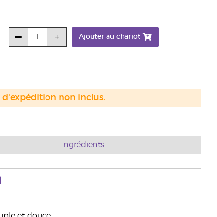
Ajouter au chariot
s d'expédition non inclus.
Ingrédients
n
uple et douce.