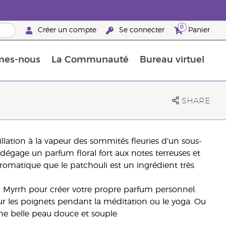
0
Créer un compte
Se connecter
Panier
mes-nous
La Communauté
Bureau virtuel
ements Guide
Promotions dans le classement
Retraites « Reconnaissance de Partenaires de la marque »
25 raisons de devenir Partenaire de la marque
Retraites « Reconn
SHARE
illation à la vapeur des sommités fleuries d’un sous-
e dégage un parfum floral fort aux notes terreuses et
 aromatique que le patchouli est un ingrédient très
 Myrrh pour créer votre propre parfum personnel.
r les poignets pendant la méditation ou le yoga. Ou
ne belle peau douce et souple.