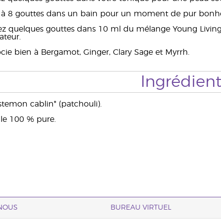
 6 à 8 gouttes dans un bain pour un moment de pur bonh
uez quelques gouttes dans 10 ml du mélange Young Livi
ateur.
ocie bien à Bergamot, Ginger, Clary Sage et Myrrh.
Ingrédient
temon cablin* (patchouli).
lle 100 % pure.
NOUS
BUREAU VIRTUEL