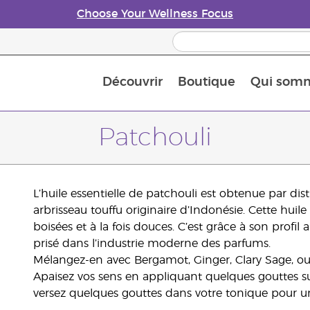
Choose Your Wellness Focus
Découvrir
Boutique
Qui som
À propos des huiles essentielles
Histoire des huiles essentielles
Guide des huiles essentielles
Petit guide sur les diffuseurs d’huile essentielle
Connaissez-vous les nutriments
The Young Living Food Suppl
Comment utiliser les huiles essentielles
Devenir Partenaire de la marque
Patchouli
L’huile essentielle de patchouli est obtenue par dist
arbrisseau touffu originaire d’Indonésie. Cette huil
boisées et à la fois douces. C’est grâce à son profil
prisé dans l’industrie moderne des parfums.
Mélangez-en avec Bergamot, Ginger, Clary Sage, ou
Apaisez vos sens en appliquant quelques gouttes su
versez quelques gouttes dans votre tonique pour u