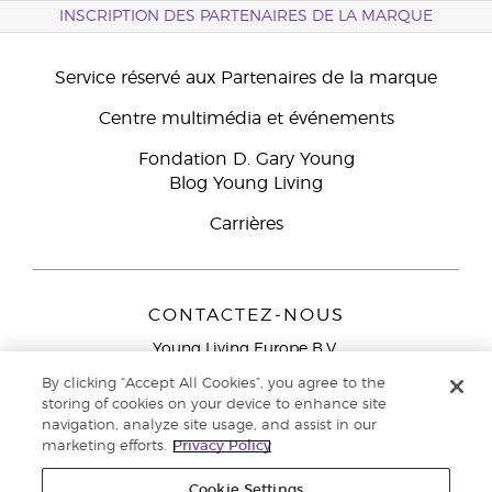
INSCRIPTION DES PARTENAIRES DE LA MARQUE
Service réservé aux Partenaires de la marque
Centre multimédia et événements
Fondation D. Gary Young
Blog Young Living
Carrières
CONTACTEZ-NOUS
Young Living Europe B.V.
Peizerweg 97
By clicking “Accept All Cookies”, you agree to the
9727 AJ Groningen
storing of cookies on your device to enhance site
Netherlands
navigation, analyze site usage, and assist in our
marketing efforts.
Privacy Policy
Service réservé aux Partenaires de la marque
0800 917
791
Cookie Settings