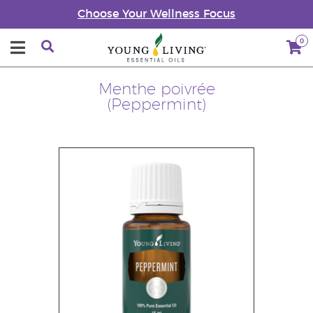
Choose Your Wellness Focus
0
Menthe poivrée
(Peppermint)