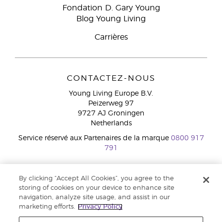
Fondation D. Gary Young
Blog Young Living
Carrières
CONTACTEZ-NOUS
Young Living Europe B.V.
Peizerweg 97
9727 AJ Groningen
Netherlands
Service réservé aux Partenaires de la marque
0800 917
791
Copyright © 2021 Young Living Essential Oils. Tous droits réservés. |
By clicking “Accept All Cookies”, you agree to the
Politique de confidentialité
storing of cookies on your device to enhance site
navigation, analyze site usage, and assist in our
marketing efforts.
Privacy Policy