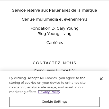
Service réservé aux Partenaires de la marque
Centre multimédia et événements
Fondation D. Gary Young
Blog Young Living
Carrières
CONTACTEZ-NOUS
Young Living Europe B.V.
Peizerweg 97
By clicking “Accept All Cookies”, you agree to the
9727 AJ Groningen
storing of cookies on your device to enhance site
Netherlands
navigation, analyze site usage, and assist in our
marketing efforts.
Privacy Policy
Service réservé aux Partenaires de la marque
0800 917
791
Cookie Settings