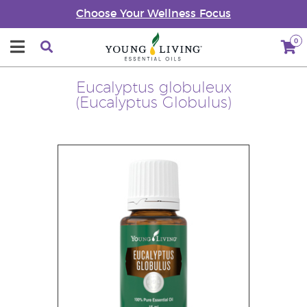
Choose Your Wellness Focus
0
Eucalyptus globuleux
(Eucalyptus Globulus)