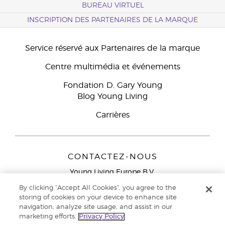
BUREAU VIRTUEL
INSCRIPTION DES PARTENAIRES DE LA MARQUE
Service réservé aux Partenaires de la marque
Centre multimédia et événements
Fondation D. Gary Young
Blog Young Living
Carrières
CONTACTEZ-NOUS
Young Living Europe B.V.
Peizerweg 97
By clicking “Accept All Cookies”, you agree to the
9727 AJ Groningen
storing of cookies on your device to enhance site
Netherlands
navigation, analyze site usage, and assist in our
marketing efforts.
Privacy Policy
Service réservé aux Partenaires de la marque
0800 917