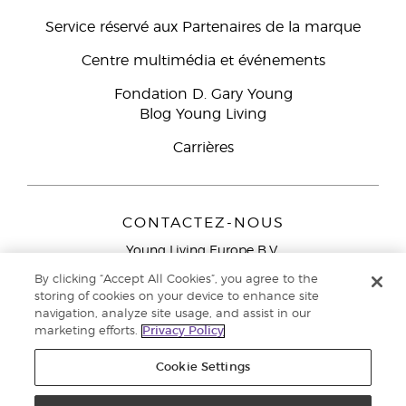
Service réservé aux Partenaires de la marque
Centre multimédia et événements
Fondation D. Gary Young
Blog Young Living
Carrières
CONTACTEZ-NOUS
Young Living Europe B.V.
Peizerweg 97
By clicking “Accept All Cookies”, you agree to the
9727 AJ Groningen
storing of cookies on your device to enhance site
Netherlands
navigation, analyze site usage, and assist in our
marketing efforts.
Privacy Policy
Service réservé aux Partenaires de la marque
0800 917
791
Cookie Settings
Copyright © 2021 Young Living Essential Oils. Tous droits réservés. |