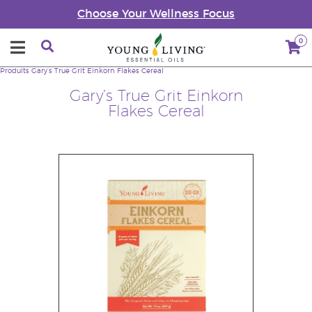
Choose Your Wellness Focus
0
Produits
Gary’s True Grit Einkorn Flakes Cereal
Gary’s True Grit Einkorn
Flakes Cereal