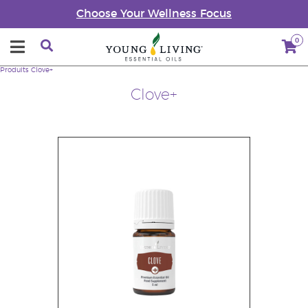
Choose Your Wellness Focus
0
Produits
Clove+
Clove+