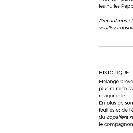
les huiles Pepp
Précautions
: 
veuillez consul
HISTORIQUE 
Mélange brevet
plus rafraîchis
revigorante.
En plus de son
feuilles et de 
du
copaifera re
le compagnon i