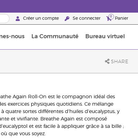
0
Créer un compte
Se connecter
Panier
mes-nous
La Communauté
Bureau virtuel
ements Guide
Promotions dans le classement
Retraites « Reconnaissance de Partenaires de la marque »
25 raisons de devenir Partenaire de la marque
Retraites « Reconn
SHARE
reathe Again Roll-On est le compagnon idéal des
t des exercices physiques quotidiens. Ce mélange
 quatre sortes différentes d’huiles d’eucalyptus, y
nte et vivifiante. Breathe Again est composé
eucalyptol et est facile à appliquer grâce à sa bille ;
, où que vous soyez.