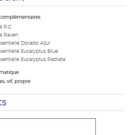
 complémentaires
 R.C.
e Raven
ssentielle Dorado Azul
ssentielle Eucalyptus Blue
ssentielle Eucalyptus Radiata
omatique
s, vif, propre
ts