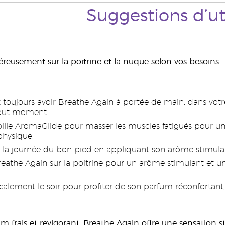
Suggestions
d
’
ut
reusement sur la poitrine et la nuque selon vos besoins.
 toujours avoir Breathe Again à portée de main, dans votr
tout moment.
 bille AromaGlide pour masser les muscles fatigués pour u
physique.
 journée du bon pied en appliquant son arôme stimulant 
eathe Again sur la poitrine pour un arôme stimulant et u
calement le soir pour profiter de son parfum réconfortant
m frais et revigorant, Breathe Again offre une sensation