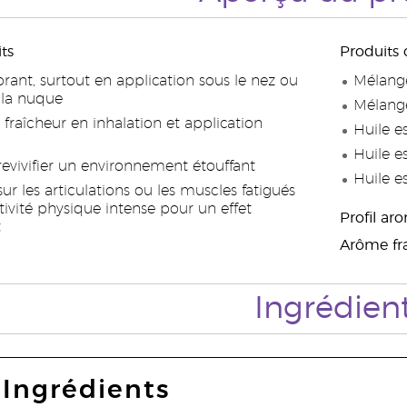
its
Produits
rant, surtout en application sous le nez ou
Mélange
t la nuque
Mélang
fraîcheur en inhalation et application
Huile e
Huile e
revivifier un environnement étouffant
Huile e
ur les articulations ou les muscles fatigués
ivité physique intense pour un effet
Profil ar
t
Arôme frai
Ingrédien
Ingrédients