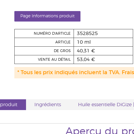
Page Informations produit
3528525
NUMÉRO D'ARTICLE
10 ml
ARTICLE
40,31 €
DE GROS
53,04 €
VENTE AU DÉTAIL
* Tous les prix indiqués incluent la TVA. Frai
produit
Ingrédients
Huile essentielle DiGize 
Aperçu
du pr