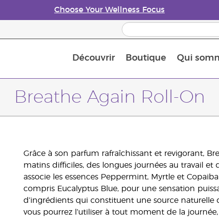
Choose Your Wellness Focus
Découvrir
Boutique
Qui som
À propos des huiles essentielles
Histoire des huiles essentielles
Guide des huiles essentielles
Petit guide sur les diffuseurs d’huile essentielle
Connaissez-vous les nutriments
The Young Living Food Suppl
Comment utiliser les huiles essentielles
Devenir Partenaire de la marque
Breathe Again Roll-On
Grâce à son parfum rafraîchissant et revigorant, B
matins difficiles, des longues journées au travail e
associe les essences Peppermint, Myrtle et Copaiba à
compris Eucalyptus Blue, pour une sensation puissa
d’ingrédients qui constituent une source naturelle d’
vous pourrez l’utiliser à tout moment de la journée