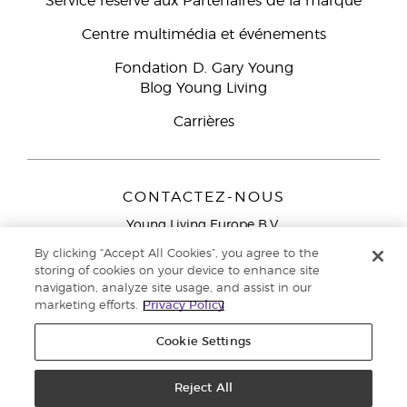
Service réservé aux Partenaires de la marque
Centre multimédia et événements
Fondation D. Gary Young
Blog Young Living
Carrières
CONTACTEZ-NOUS
Young Living Europe B.V.
Peizerweg 97
By clicking “Accept All Cookies”, you agree to the
9727 AJ Groningen
storing of cookies on your device to enhance site
Netherlands
navigation, analyze site usage, and assist in our
marketing efforts.
Privacy Policy
Service réservé aux Partenaires de la marque
0800 917
791
Cookie Settings
Copyright © 2021 Young Living Essential Oils. Tous droits réservés. |
Politique de confidentialité
Reject All