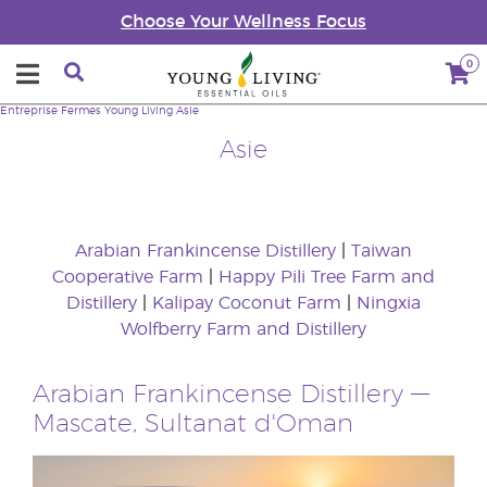
Choose Your Wellness Focus
0
Entreprise
Fermes Young Living
Asie
Asie
Arabian Frankincense Distillery
|
Taiwan
Cooperative Farm
|
Happy Pili Tree Farm and
Distillery
|
Kalipay Coconut Farm
|
Ningxia
Wolfberry Farm and Distillery
Arabian Frankincense Distillery
—
Mascate, Sultanat d'Oman