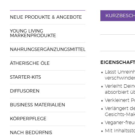
KURZBESC
NEUE PRODUKTE & ANGEBOTE
YOUNG LIVING
MARKENPRODUKTE
NAHRUNGSERGÄNZUNGSMITTEL
EIGENSCHAFT
ÄTHERISCHE ÖLE
Lässt Unrein
STARTER-KITS
verschwinden
Verleiht Dei
DIFFUSOREN
absorbiert ü
Verkleinert 
BUSINESS MATERIALIEN
Verlängert 
Gesichts-Ma
KÖRPERPFLEGE
Veganer-freu
Mit Inhaltsst
NACH BEDÜRFNIS