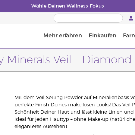
Wähle Deinen Wellness-Fokus
Mehr erfahren
Einkaufen
Far
Die Geschichte von ätherischen Öle
Leitfaden für ätherische Öle
Alles über Diffusoren für ätherische Öle
Letzte Chance: 50 % Rabatt auf Hautpflege
Erfahre mehr über Nährstoffe
Der Young Living Guide zu 
Wie man ätherische Öle verwendet
y Minerals Veil - Diamond
Mit dem Veil Setting Powder auf Mineralienbasis v
perfekte Finish Deines makellosen Looks! Das Veil P
Schönheit Deiner Haut und lässt kleine Linien un
Ideal für jeden Hauttyp – ohne Make-up (natürliche
eleganteres Aussehen).