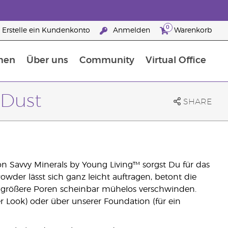
0
Erstelle ein Kundenkonto
Anmelden
Warenkorb
men
Über uns
Community
Virtual Office
Nahrungsergänzungsmitteln
25 raisons de devenir Partenaire de la marque
 Dust
SHARE
on Savvy Minerals by Young Living™ sorgst Du für das
owder lässt sich ganz leicht auftragen, betont die
d größere Poren scheinbar mühelos verschwinden.
r Look) oder über unserer Foundation (für ein