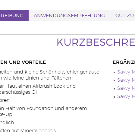
HREIBUNG
ANWENDUNGSEMPFEHLUNG
GUT ZU
KURZBESCHRE
EN UND VORTEILE
ERGÄNZ
heiten und kleine Schönheitsfehler genauso
Savvy M
 wie feine Linien und Fältchen
Savvy M
ner Haut einen Airbrush-Look und
Savvy M
berschüssiges Öl
Savvy M
Poren
den Halt von Foundation und anderem
ke-Up
ndlich
offen auf Mineralienbasis