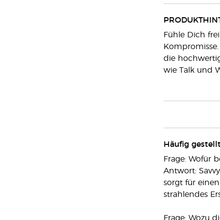
PRODUKTHIN
Fühle Dich fre
Kompromisse. W
die hochwertig
wie Talk und W
Häufig gestell
Frage: Wofür b
Antwort: Savvy
sorgt für eine
strahlendes Er
Frage: Wozu d