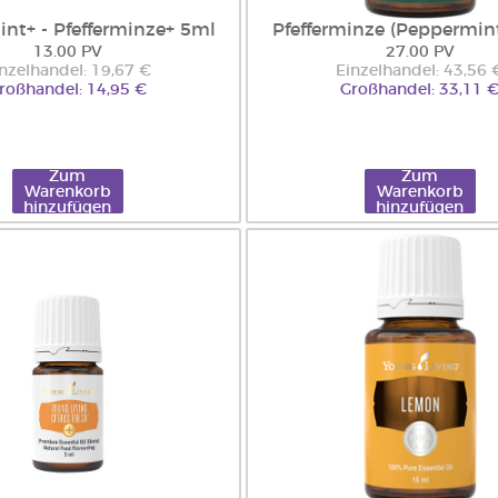
nt+ - Pfefferminze+ 5ml
Pfefferminze (Peppermin
13.00 PV
27.00 PV
nzelhandel: 19,67 €
Einzelhandel: 43,56 
roßhandel: 14,95 €
Großhandel: 33,11 
Zum
Zum
Warenkorb
Warenkorb
hinzufügen
hinzufügen