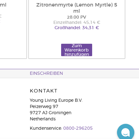
 ml
Zitronenmyrte (Lemon Myrtle) 5
ml
€
28.00 PV
€
Einzelhandel: 45,14 €
Großhandel: 34,31 €
Zum
Warenkorb
hinzufügen
EINSCHREIBEN
KONTAKT
Young Living Europe B.V.
Peizerweg 97
9727 AJ Groningen
Netherlands
Kundenservice:
0800-296205