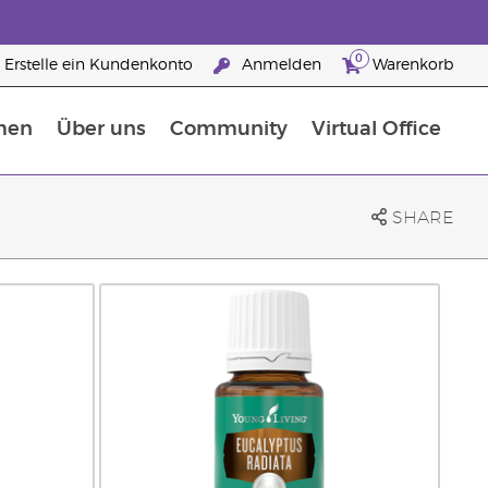
0
Erstelle ein Kundenkonto
Anmelden
Warenkorb
men
Über uns
Community
Virtual Office
Nahrungsergänzungsmitteln
25 raisons de devenir Partenaire de la marque
SHARE