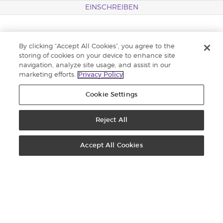
EINSCHREIBEN
Einschreiben für Brand Partner
By clicking “Accept All Cookies”, you agree to the
Kundenservice
storing of cookies on your device to enhance site
navigation, analyze site usage, and assist in our
Veranstaltungs & Medienzentrum
marketing efforts.
Privacy Policy
D. Gary Young Blog
Cookie Settings
Young Living Blog
Datenschutz
Reject All
D. Gary Young Foundation
Accept All Cookies
Karriere
KONTAKT
Young Living Europe B.V.