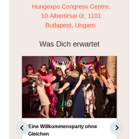
Hungexpo Congress Centre,
10 Albertirsai út, 1101
Budapest, Ungarn
Was Dich erwartet
Eine Willkommensparty ohne
E
Gleichen