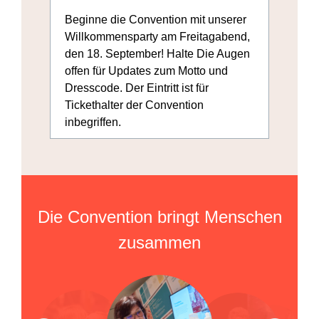
U
Beginne die Convention mit unserer
S
Willkommensparty am Freitagabend,
H
den 18. September! Halte Die Augen
L
offen für Updates zum Motto und
Dresscode. Der Eintritt ist für
Tickethalter der Convention
inbegriffen.
Die Convention bringt Menschen
zusammen