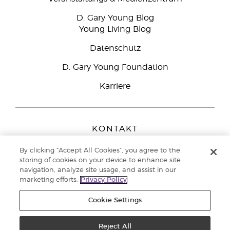
D. Gary Young Blog
Young Living Blog
Datenschutz
D. Gary Young Foundation
Karriere
KONTAKT
Young Living Europe B.V.
By clicking “Accept All Cookies”, you agree to the
Peizerweg 97
storing of cookies on your device to enhance site
9727 AJ Groningen
navigation, analyze site usage, and assist in our
Netherlands
marketing efforts.
Privacy Policy
Kundenservice:
0800-296205
Cookie Settings
Copyright © 2021 Young Living Essential Oils. Alle Rechte vorbehalten. |
Reject All
Datenschutzerklärung
|
Impressum