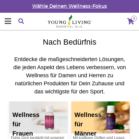
Wähle Deinen Wellness-Fokus
0
Nach Bedürfnis
Entdecke die maßgeschneiderten Lösungen,
die jeden Aspekt des Lebens verbessern, von
Wellness für Damen und Herren zu
natürlichen Produkten für Dein Zuhause und
das wichtigste für den Sport.
Wellness
Wellness
für
für
Frauen
Männer
Fühle Dich bestärkt mit unseren
Mit kräftigen Düften und Luxus-