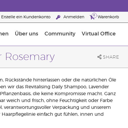
0
Erstelle ein Kundenkonto
Anmelden
Warenkorb
men
Über uns
Community
Virtual Office
Nahrungsergänzungsmitteln
25 raisons de devenir Partenaire de la marque
er Rosemary
SHARE
en, Rückstände hinterlassen oder die natürlichen Öle
en wir das Revitalising Daily Shampoo, Lavender
f Pflanzenbasis, die keine Kompromisse macht. Ganz
aar weich und frisch, ohne Feuchtigkeit oder Farbe
mel, verantwortungsvoller Verpackung und unserem
 Haarpflegelinie einfach gut fühlen, innen und