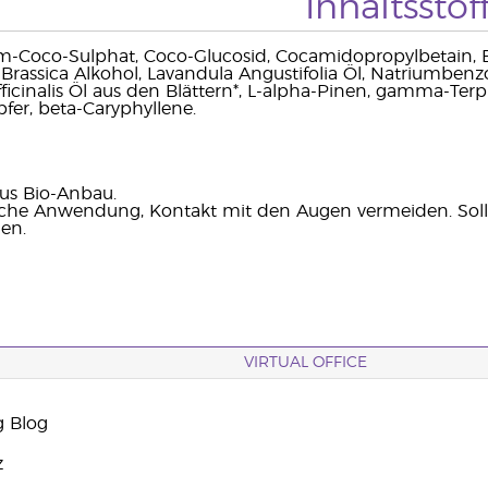
Inhaltsstof
m-Coco-Sulphat, Coco-Glucosid, Cocamidopropylbetain, Bet
Brassica Alkohol, Lavandula Angustifolia Öl, Natriumbenzoa
icinalis Öl aus den Blättern*, L-alpha-Pinen, gamma-Terpi
er, beta-Caryphyllene.
aus Bio-Anbau.
liche Anwendung, Kontakt mit den Augen vermeiden. Sollt
en.
VIRTUAL OFFICE
g Blog
z