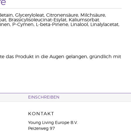
fe
ain, Glyceryloleat, Citronensäure, Milchsäure,
t, Brassicylisoleucinat-Esylat, Kaliumsorbat.
nen, P-Cymen, L-beta-Pinene, Linalool, Linalylacetat,
e das Produkt in die Augen gelangen, gründlich mit
EINSCHREIBEN
KONTAKT
Young Living Europe B.V.
Peizerweg 97