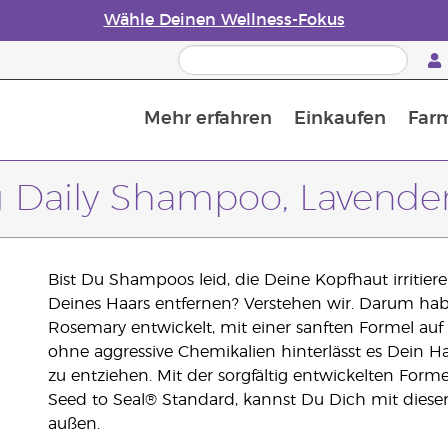
Wähle Deinen Wellness-Fokus
Mehr erfahren
Einkaufen
Far
Die Geschichte von ätherischen Öle
Leitfaden für ätherische Öle
Alles über Diffusoren für ätherische Öle
Letzte Chance: 50 % Rabatt auf Hautpflege
Erfahre mehr über Nährstoffe
Der Young Living Guide zu 
Wie man ätherische Öle verwendet
ng Daily Shampoo, Lavend
Bist Du Shampoos leid, die Deine Kopfhaut irritier
Deines Haars entfernen? Verstehen wir. Darum hab
Rosemary entwickelt, mit einer sanften Formel au
ohne aggressive Chemikalien hinterlässt es Dein H
zu entziehen. Mit der sorgfältig entwickelten For
Seed to Seal® Standard, kannst Du Dich mit dieser
außen.