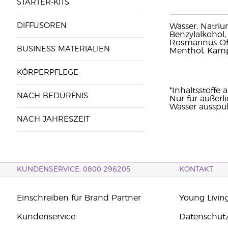
STARTER-KITS
DIFFUSOREN
Wasser, Natriu
Benzylalkohol, 
Rosmarinus Off
BUSINESS MATERIALIEN
Menthol, Kampf
KÖRPERPFLEGE
*Inhaltsstoffe 
NACH BEDÜRFNIS
Nur für äußer
Wasser ausspül
NACH JAHRESZEIT
KUNDENSERVICE: 0800 296205
KONTAKT
Einschreiben für Brand Partner
Young Livin
Kundenservice
Datenschut