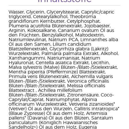
Wasser, Glycerin, Glycerylstearat, Caprylic/capric
triglycerid, Cetearylalkohol, Theobroma
grandiflorum Kernbutter, Cetylphosphat,
Plumeria acutifolia Blütenextrakt, Jojobaester,
Arginin, Kokosalkane, Canarium ovatum Öl aus
den Früchten, Benzylalkohol, Maltodextrin,
Natriumlevulinat, Natrium PCA, Limnanthes alba
Öl aus den Samen, Lilium candidum
Blattzellenextrakt, Glycyrrhiza glabra (Lakritz)
Wurzelextrakt, Palmaria palmata Extrakt, Alkohol,
Xanthangummi, Natriumanisat, Natrium
Hyaluronat, Centella asiatica Extrakt, Lecithin,
Malva sylvestris (Malve) Blüten-/Blatt-/Stielextrakt,
Mentha piperita (Pfefferminze) Blattextrakt,
Primula veris Blütenextrakt, Alchemilla vulgaris
Blüten-/Blatt-/Stielextrakt, Veronica officinalis
Blüten-/Blatt-/Stielextrakt, Melissa officinalis
Blattextract , Achillea millefolium
Blüten-/Blatt-/Stielextrakt, Zitronensäure, Coco-
Caprylat/Caprat, Natriumphytat, Alpinia
officinarum Wurzelextrakt, Vetiveria zizanioides*
(Vetiver) Öl aus den Wurzeln, Callitris intratropica*
(Blaue Zypresse) Öl aus dem Holz, Artemisia
pallens* (Davana) Öl aus den Blüten, Santalum
paniculatum (Königlich Hawaiianisches
Sandelholz^) Öl aus dem Holz, Eugenia