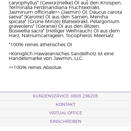
caryophyllus* (Gewürznelke) Öl aus den Knospen,
Terminalia Ferdinandiana Fruchtextrakt,
Jasminum officinale^^ (Jasmin) Öl, Daucus carota
sativa* (Karotte) Öl aus den Samen, Mentha
spicata* (Grüne Minze) Blattextrakt, Pelargonium
graveolens* (Geranie) Öl aus den Blüten,
Boswellia sacra* (Heiliger Weihrauch) Öl aus dem
Harz, Natriumcarrageen, Tocopherol, Meersalz
*100% reines ätherisches Öl
^Königlich Hawaiianisches Sandelholz ist eine
Handelsmarke von Jawmin, LLC.
^^100% reines Absolue.
KUNDENSERVICE: 0800 296205
KONTAKT
VIRTUAL OFFICE
EINSCHREIBEN