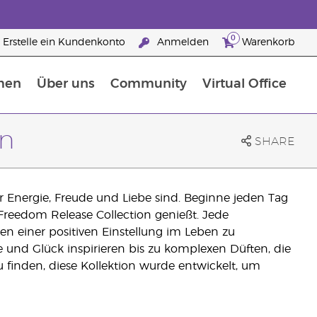
0
Erstelle ein Kundenkonto
Anmelden
Warenkorb
men
Über uns
Community
Virtual Office
Nahrungsergänzungsmitteln
25 raisons de devenir Partenaire de la marque
on
SHARE
er Energie, Freude und Liebe sind. Beginne jeden Tag
Freedom Release Collection genießt. Jede
 einer positiven Einstellung im Leben zu
e und Glück inspirieren bis zu komplexen Düften, die
u finden, diese Kollektion wurde entwickelt, um