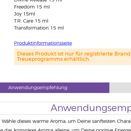
Divine Release 15 ml
Freedom 15 ml
Joy 15ml
T.R. Care 15 ml
Transformation 15 ml
Produktinformationsseite
Dieses Produkt ist nur für registrierte Br
Treueprogramms erhältlich.
Anwendungsempfehlung
Anwendungsemp
: Wähle dieses warme Aroma, um Deine sanftesten Charak
e das komplexe Aroma alleine, um Deine positive Energi