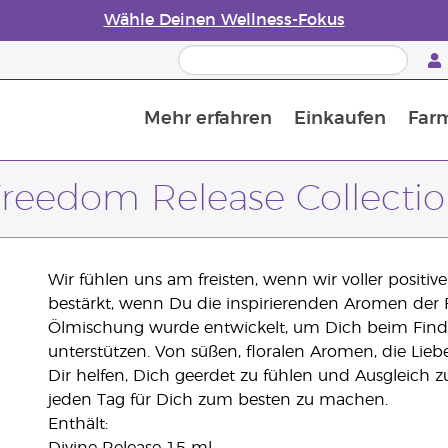
Wähle Deinen Wellness-Fokus
Mehr erfahren
Einkaufen
Far
Die Geschichte von ätherischen Öle
Leitfaden für ätherische Öle
Alles über Diffusoren für ätherische Öle
Letzte Chance: 50 % Rabatt auf Hautpflege
Erfahre mehr über Nährstoffe
Der Young Living Guide zu 
Wie man ätherische Öle verwendet
reedom Release Collecti
Wir fühlen uns am freisten, wenn wir voller positiv
bestärkt, wenn Du die inspirierenden Aromen der 
Ölmischung wurde entwickelt, um Dich beim Finden
unterstützen. Von süßen, floralen Aromen, die Lieb
Dir helfen, Dich geerdet zu fühlen und Ausgleich z
jeden Tag für Dich zum besten zu machen.
Enthält: