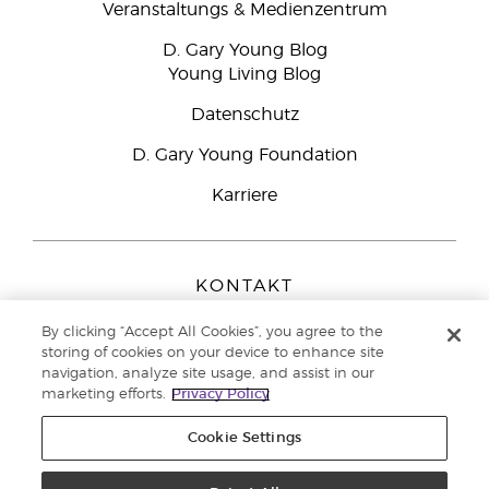
Veranstaltungs & Medienzentrum
D. Gary Young Blog
Young Living Blog
Datenschutz
D. Gary Young Foundation
Karriere
KONTAKT
Young Living Europe B.V.
By clicking “Accept All Cookies”, you agree to the
Peizerweg 97
storing of cookies on your device to enhance site
9727 AJ Groningen
navigation, analyze site usage, and assist in our
Netherlands
marketing efforts.
Privacy Policy
Kundenservice:
0800-296205
Cookie Settings
Copyright © 2021 Young Living Essential Oils. Alle Rechte vorbehalten. |