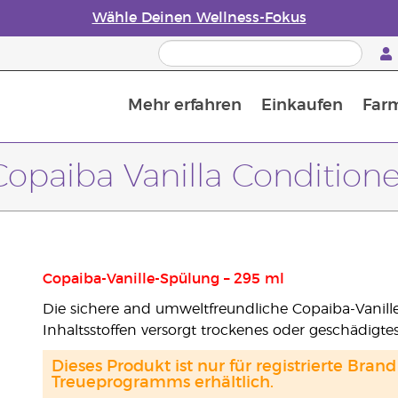
Wähle Deinen Wellness-Fokus
Mehr erfahren
Einkaufen
Far
Die Geschichte von ätherischen Öle
Leitfaden für ätherische Öle
Alles über Diffusoren für ätherische Öle
Letzte Chance: 50 % Rabatt auf Hautpflege
Erfahre mehr über Nährstoffe
Der Young Living Guide zu 
Wie man ätherische Öle verwendet
Copaiba Vanilla Conditione
Copaiba-Vanille-Spülung – 295 ml
Die sichere and umweltfreundliche Copaiba-Vanille
Inhaltsstoffen versorgt trockenes oder geschädigtes
Dieses Produkt ist nur für registrierte Br
Treueprogramms erhältlich.