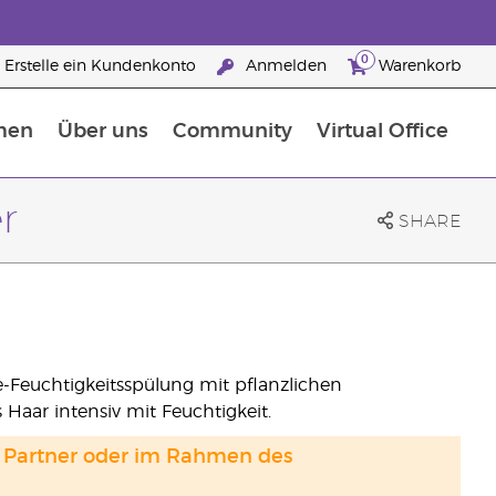
0
Erstelle ein Kundenkonto
Anmelden
Warenkorb
men
Über uns
Community
Virtual Office
Nahrungsergänzungsmitteln
25 raisons de devenir Partenaire de la marque
r
SHARE
-Feuchtigkeitsspülung mit pflanzlichen
 Haar intensiv mit Feuchtigkeit.
and Partner oder im Rahmen des