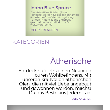
Idaho Blue Spruce
Die Idaho Blau-Fichten (Picea
Pungens) werden für das gleichnamige
ätherische Öl auf den Young Living
Farmen in Nord-Idaho angebaut,
geerntet und auch direkt vor Ort
weiterverarbeitet.
MEHR ERFAHREN
KATEGORIEN
Ätherische
Entdecke die einzelnen Nuancen
puren Wohlbefindens. Mit
unseren kraftvollen ätherischen
Ölen, die mit viel Liebe angebaut
und gewonnen werden, machst
Du das Beste aus jedem Tag.
ALLE ANSEHEN