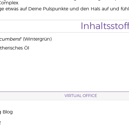
Complex.
e etwas auf Deine Pulspunkte und den Hals auf und füh
Inhaltsstof
ocumbens
* (Wintergrün)
therisches Öl
VIRTUAL OFFICE
g Blog
z