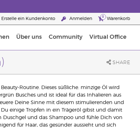
0
Erstelle ein Kundenkonto
Anmelden
Warenkorb
men
Über uns
Community
Virtual Office
Nahrungsergänzungsmitteln
25 raisons de devenir Partenaire de la marque
)
SHARE
e Beauty-Routine. Dieses süßliche. minzige Öl wird
rgrün Busches und ist ideal für das Inhalieren aus
Erneuere Deine Sinne mit diesem stimulierenden und
Du einige Tropfen in ein Trägeröl gibst und damit
in Duschgel und das Shampoo und fühle Dich von
nigend für Haar, das gesünder aussieht und sich