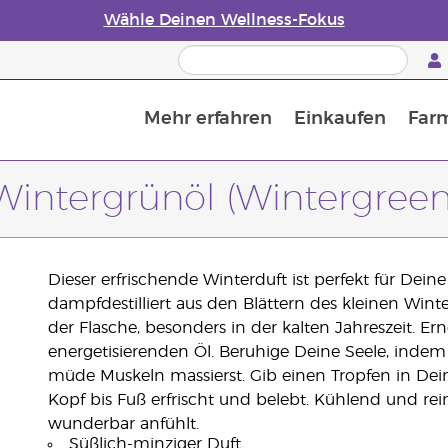
Wähle Deinen Wellness-Fokus
Mehr erfahren
Einkaufen
Far
Die Geschichte von ätherischen Öle
Leitfaden für ätherische Öle
Alles über Diffusoren für ätherische Öle
Letzte Chance: 50 % Rabatt auf Hautpflege
Erfahre mehr über Nährstoffe
Der Young Living Guide zu 
Wie man ätherische Öle verwendet
Wintergrünöl (Wintergreen
Dieser erfrischende Winterduft ist perfekt für Dein
dampfdestilliert aus den Blättern des kleinen Winte
der Flasche, besonders in der kalten Jahreszeit. 
energetisierenden Öl. Beruhige Deine Seele, indem 
müde Muskeln massierst. Gib einen Tropfen in De
Kopf bis Fuß erfrischt und belebt. Kühlend und rei
wunderbar anfühlt.
Süßlich-minziger Duft.