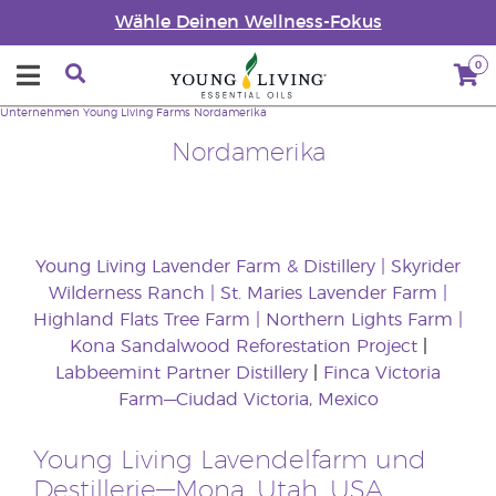
Wähle Deinen Wellness-Fokus
0
Unternehmen
Young Living Farms
Nordamerika
Nordamerika
Young Living Lavender Farm & Distillery
|
Skyrider
Wilderness Ranch
|
St. Maries Lavender Farm
|
Highland Flats Tree Farm
|
Northern Lights Farm
|
Kona Sandalwood Reforestation Project
|
Labbeemint Partner Distillery
|
Finca Victoria
Farm—Ciudad Victoria, Mexico
Young Living Lavendelfarm und
Destillerie—Mona, Utah, USA