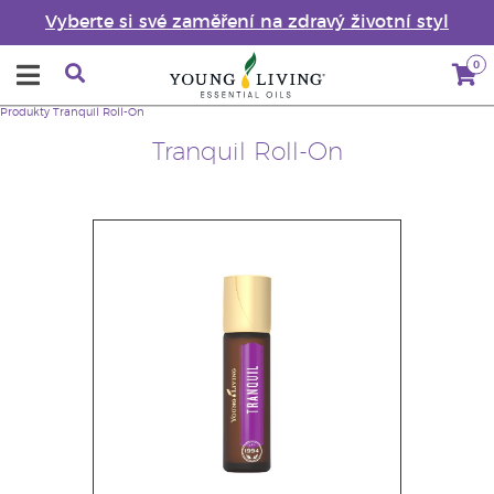
Vyberte si své zaměření na zdravý životní styl
0
Produkty
Tranquil Roll-On
Tranquil Roll-On