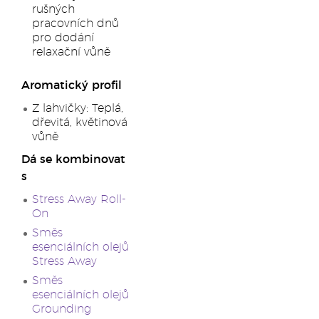
rušných
pracovních dnů
pro dodání
relaxační vůně
Aromatický profil
Z lahvičky: Teplá,
dřevitá, květinová
vůně
Dá se kombinovat
s
Stress Away Roll-
On
Směs
esenciálních olejů
Stress Away
Směs
esenciálních olejů
Grounding