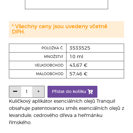
* Všechny ceny jsou uvedeny včetně
DPH.
3533525
POLOŽKA Č.
10 ml
MNOŽSTVÍ
43,67 €
VELKOOBCHOD
57,46 €
MALOOBCHOD
Přidat do košíku
Kuličkový aplikátor esenciálních olejů Tranquil
obsahuje patentovanou směs esenciálních olejů z
levandule, cedrového dřeva a heřmánku
římského.