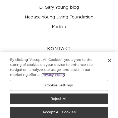
D. Gary Young blog
Nadace Young Living Foundation
Kariéra
KONTAKT
Young Living Europe B.V.
By clicking “Accept All Cookies”, you agree to the
Peizerweg 97
storing of cookies on your device to enhance site
9727 AJ Groningen
navigation, analyze site usage, and assist in our
Netherlands
marketing efforts.
Privacy Policy
Zákaznická podpora
800 144 066
Cookie Settings
Copyright © 2021 Young Living Essential Oils. All rights reserved. |
Zásady
ochrany osobních údajů
Reject All
Accept All Cookies