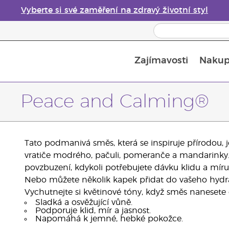
Vyberte si své zaměření na zdravý životní styl
Zajímavosti
Nakup
Bezpečnost esenciálních olejů
Průvodce difuzéry esenciálních olejů
Poslední šance: 50% sleva na péči o pleť
Peace and Calming®
Tato podmanivá směs, která se inspiruje přírodou, j
vratiče modrého, pačuli, pomeranče a mandarinky. T
povzbuzení, kdykoli potřebujete dávku klidu a míru
Nebo můžete několik kapek přidat do vašeho hydr
Vychutnejte si květinové tóny, když směs nanesete 
Sladká a osvěžující vůně.
Podporuje klid, mír a jasnost.
Napomáhá k jemné, hebké pokožce.