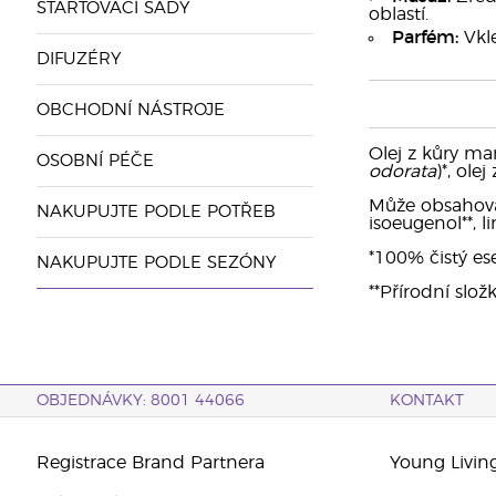
STARTOVACÍ SADY
oblastí.
Parfém:
Vkle
DIFUZÉRY
OBCHODNÍ NÁSTROJE
Olej z kůry ma
OSOBNÍ PÉČE
odorata
)*, olej
Může obsahovat: 
NAKUPUJTE PODLE POTŘEB
isoeugenol**, li
*100% čistý ese
NAKUPUJTE PODLE SEZÓNY
**Přírodní slož
OBJEDNÁVKY: 8001 44066
KONTAKT
Registrace Brand Partnera
Young Livin