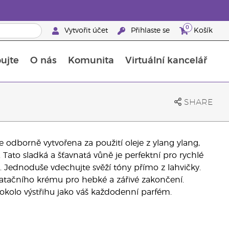
0
Vytvořit účet
Přihlaste se
Košík
ujte
O nás
Komunita
Virtuální kancelář
Průvodce doplňky stravy Young Living
Jak používat esenciální oleje
SHARE
e odborně vytvořena za použití oleje z ylang ylang,
ato sladká a šťavnatá vůně je perfektní pro rychlé
. Jednoduše vdechujte svěží tóny přímo z lahvičky.
atačního krému pro hebké a zářivé zakončení.
okolo výstřihu jako váš každodenní parfém.