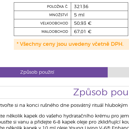
32136
POLOŽKA Č.
5 ml
MNOŽSTVÍ
50,93 €
VELKOOBCHOD
67,01 €
MALOOBCHOD
* Všechny ceny jsou uvedeny včetně DPH.
Způsob použití
Způsob použ
tvořte si na konci rušného dne posvátný rituál hlubokým v
jte několik kapek do vašeho hydratačního krému pro jemn
sťte si vanu a přidejte 6–8 kapek oleje pro zklidňující kou
e několik kapek v 10 ml oleje Young Living V-6® Enhanc