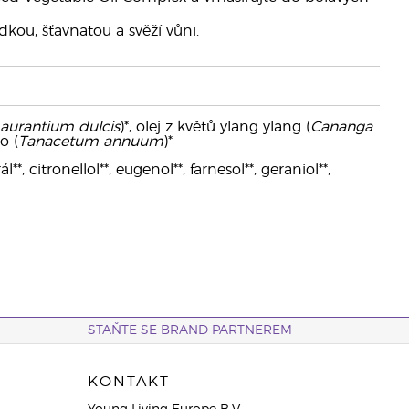
dkou, šťavnatou a svěží vůni.
 aurantium dulcis
)*, olej z květů ylang ylang (
Cananga
o (
Tanacetum annuum
)*
*, citronellol**, eugenol**, farnesol**, geraniol**,
STAŇTE SE BRAND PARTNEREM
KONTAKT