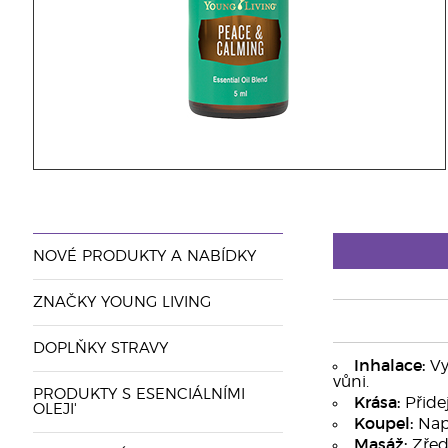
NOVÉ PRODUKTY A NABÍDKY
ZNAČKY YOUNG LIVING
DOPLŇKY STRAVY
Inhalace:
Vy
vůni.
PRODUKTY S ESENCIÁLNÍMI
Krása:
Přide
OLEJI'
Koupel:
Napu
Masáž:
Zřeďt