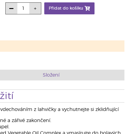
Přidat do košíku
Složení
ití
dechováním z lahvičky a vychutnejte si zklidňující
é a zářivé zakončení.
pel.
ed Vegetable Oil Complex a vmasírujte do bolavých