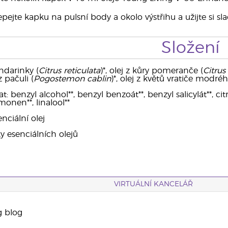
pejte kapku na pulsní body a okolo výstřihu a užijte si sla
Složení
ndarinky (
Citrus reticulata
)*, olej z kůry pomeranče (
Citrus
 z pačuli (
Pogostemon cablin
)*, olej z květů vratiče modréh
benzyl alcohol**, benzyl benzoát**, benzyl salicylát**, citrál*
monen**, linalool**
nciální olej
ky esenciálních olejů
VIRTUÁLNÍ KANCELÁŘ
g blog