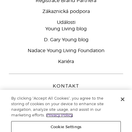
Registrace Brand Partnera
Zákaznická podpora
Události
Young Living blog
D. Gary Young blog
Nadace Young Living Foundation
Kariéra
KONTAKT
Young Living Europe B.V.
By clicking “Accept All Cookies”, you agree to the
Peizerweg 97
storing of cookies on your device to enhance site
9727 AJ Groningen
navigation, analyze site usage, and assist in our
Netherlands
marketing efforts.
Privacy Policy
Zákaznická podpora
800 144 066
Cookie Settings