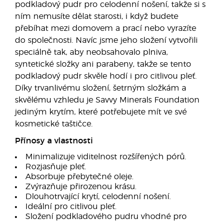
podkladový pudr pro celodenní nošení, takže si s
ním nemusíte dělat starosti, i když budete
přebíhat mezi domovem a prací nebo vyrazíte
do společnosti. Navíc jsme jeho složení vytvořili
speciálně tak, aby neobsahovalo plniva,
syntetické složky ani parabeny, takže se tento
podkladový pudr skvěle hodí i pro citlivou pleť.
Díky trvanlivému složení, šetrným složkám a
skvělému vzhledu je Savvy Minerals Foundation
jediným krytím, které potřebujete mít ve své
kosmetické taštičce.
Přínosy a vlastnosti
Minimalizuje viditelnost rozšířených pórů.
Rozjasňuje pleť.
Absorbuje přebytečné oleje.
Zvýrazňuje přirozenou krásu.
Dlouhotrvající krytí, celodenní nošení.
Ideální pro citlivou pleť.
Složení podkladového pudru vhodné pro