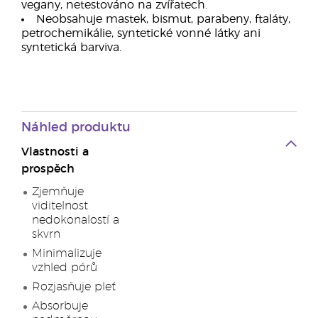
vegany, netestováno na zvířatech.
Neobsahuje mastek, bismut, parabeny, ftaláty,
petrochemikálie, syntetické vonné látky ani
syntetická barviva.
Náhled produktu
Vlastnosti a
prospěch
Zjemňuje
viditelnost
nedokonalostí a
skvrn
Minimalizuje
vzhled pórů
Rozjasňuje pleť
Absorbuje