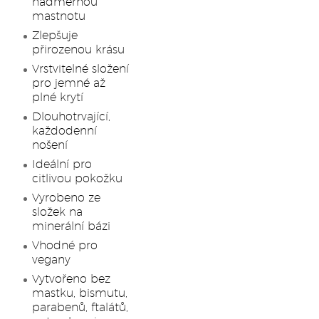
nadměrnou
mastnotu
Zlepšuje
přirozenou krásu
Vrstvitelné složení
pro jemné až
plné krytí
Dlouhotrvající,
každodenní
nošení
Ideální pro
citlivou pokožku
Vyrobeno ze
složek na
minerální bázi
Vhodné pro
vegany
Vytvořeno bez
mastku, bismutu,
parabenů, ftalátů,