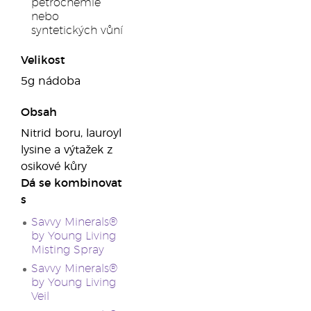
petrochemie
nebo
syntetických vůní
Velikost
5g nádoba
Obsah
Nitrid boru, lauroyl
lysine a výtažek z
osikové kůry
Dá se kombinovat
s
Savvy Minerals®
by Young Living
Misting Spray
Savvy Minerals®
by Young Living
Veil