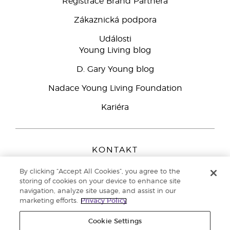
Registrace Brand Partnera
Zákaznická podpora
Události
Young Living blog
D. Gary Young blog
Nadace Young Living Foundation
Kariéra
KONTAKT
Young Living Europe B.V.
By clicking “Accept All Cookies”, you agree to the
Peizerweg 97
storing of cookies on your device to enhance site
9727 AJ Groningen
navigation, analyze site usage, and assist in our
Netherlands
marketing efforts.
Privacy Policy
Zákaznická podpora
800 144 066
Cookie Settings