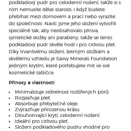
podkladový pudr pro celodenní nošení, takže si s
ním nemusíte dělat starosti, i když budete
přebíhat mezi domovem a prací nebo vyrazíte
do společnosti. Navíc jsme jeho složení vytvořili
speciálně tak, aby neobsahovalo plniva,
syntetické složky ani parabeny, takže se tento
podkladový pudr skvěle hodí i pro citlivou pleť.
Díky trvanlivému složení, šetrným složkám a
skvělému vzhledu je Savvy Minerals Foundation
jediným krytím, které potřebujete mít ve své
kosmetické taštičce.
Přínosy a vlastnosti
Minimalizuje viditelnost rozšířených pórů.
Rozjasňuje pleť.
Absorbuje přebytečné oleje.
Zvýrazňuje přirozenou krásu.
Dlouhotrvající krytí, celodenní nošení.
Ideální pro citlivou pleť.
Složení podkladového pudru vhodné pro