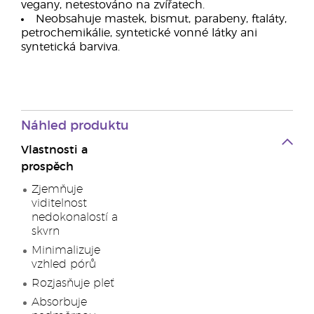
vegany, netestováno na zvířatech.
Neobsahuje mastek, bismut, parabeny, ftaláty,
petrochemikálie, syntetické vonné látky ani
syntetická barviva.
Náhled produktu
Vlastnosti a
prospěch
Zjemňuje
viditelnost
nedokonalostí a
skvrn
Minimalizuje
vzhled pórů
Rozjasňuje pleť
Absorbuje