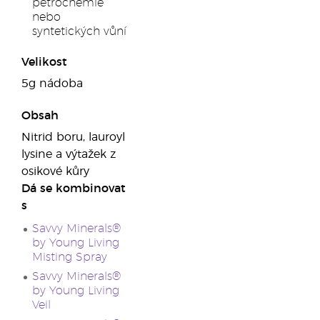
petrochemie
nebo
syntetických vůní
Velikost
5g nádoba
Obsah
Nitrid boru, lauroyl
lysine a výtažek z
osikové kůry
Dá se kombinovat
s
Savvy Minerals®
by Young Living
Misting Spray
Savvy Minerals®
by Young Living
Veil