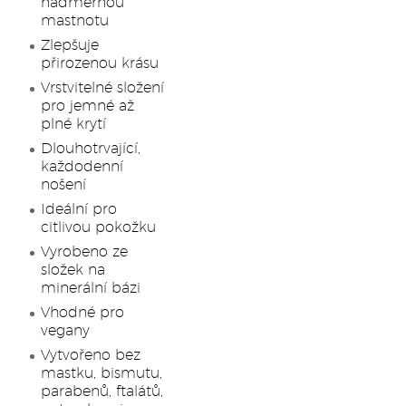
nadměrnou
mastnotu
Zlepšuje
přirozenou krásu
Vrstvitelné složení
pro jemné až
plné krytí
Dlouhotrvající,
každodenní
nošení
Ideální pro
citlivou pokožku
Vyrobeno ze
složek na
minerální bázi
Vhodné pro
vegany
Vytvořeno bez
mastku, bismutu,
parabenů, ftalátů,