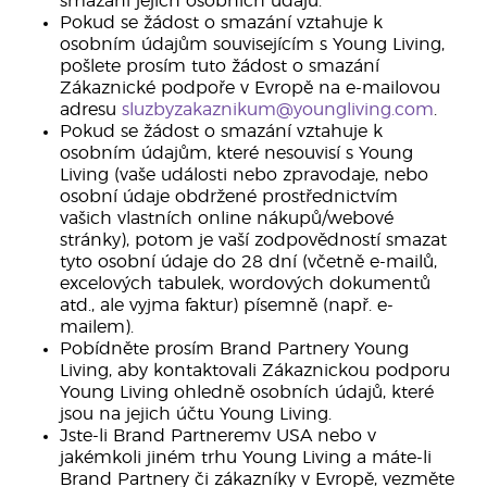
smazání jejich osobních údajů.
Pokud se žádost o smazání vztahuje k
osobním údajům souvisejícím s Young Living,
pošlete prosím tuto žádost o smazání
Zákaznické podpoře v Evropě na e-mailovou
adresu
sluzbyzakaznikum@youngliving.com
.
Pokud se žádost o smazání vztahuje k
osobním údajům, které nesouvisí s Young
Living (vaše události nebo zpravodaje, nebo
osobní údaje obdržené prostřednictvím
vašich vlastních online nákupů/webové
stránky), potom je vaší zodpovědností smazat
tyto osobní údaje do 28 dní (včetně e-mailů,
excelových tabulek, wordových dokumentů
atd., ale vyjma faktur) písemně (např. e-
mailem).
Pobídněte prosím Brand Partnery Young
Living, aby kontaktovali Zákaznickou podporu
Young Living ohledně osobních údajů, které
jsou na jejich účtu Young Living.
Jste-li Brand Partneremv USA nebo v
jakémkoli jiném trhu Young Living a máte-li
Brand Partnery či zákazníky v Evropě, vezměte