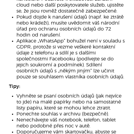
cloud nebo další poskytovatele služeb, ujistěte
se, že jsou rovněž dostatečně zabezpečené.
Pokud dojde k narušení údajů (např. ke ztrátě
nebo krádeži), musíte uvědomit váš národní
úřad pro ochranu osobních údajů do 72
hodin od narušení.
Aplikace „WhatsApp“ bohužel není v souladu s
GDPR, protože si vezme veškeré kontaktní
údaje z telefonu a sdílí je s dalšími
společnostmi Facebooku (podívejte se do
jejich soukromí a podmínek). Sdílení
osobních údajů s „někým jiným“ lze učinit
pouze se souhlasem vlastníka osobních údajů.
Tipy:
Vyhněte se psaní osobních údajů (jak nejvíce
to jde) na malé papírky nebo na samostatné
listy papíru, které se mohou lehce ztratit.
Ponechte souhlas v archivu (bezpečně).
Nenechávejte váš notebook, telefon, tablet
nebo podobné přes noc v autě.
Doporučujeme vám skartovačku, abyste se