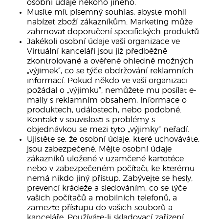
osobní údaje někoho jiného.
Musíte mít písemný souhlas, abyste mohli
nabízet zboží zákazníkům. Marketing může
zahrnovat doporučení specifických produktů.
Jakékoli osobní údaje vaší organizace ve
Virtuální kanceláři jsou již předběžně
zkontrolované a ověřené ohledně možných
„výjimek“, co se týče obdržování reklamních
informací. Pokud někdo ve vaší organizaci
požádal o „výjimku“, nemůžete mu posílat e-
maily s reklamním obsahem, informace o
produktech, událostech, nebo podobné.
Kontakt v souvislosti s problémy s
objednávkou se mezi tyto „výjimky“ neřadí.
Ujistěte se, že osobní údaje, které uchováváte,
jsou zabezpečené. Mějte osobní údaje
zákazníků uložené v uzamčené kartotéce
nebo v zabezpečeném počítači, ke kterému
nemá nikdo jiný přístup. Zabývejte se hesly,
prevencí krádeže a sledováním, co se týče
vašich počítačů a mobilních telefonů, a
zamezte přístupu do vašich souborů a
kanceláře. Používáte-li skladovací zařízení