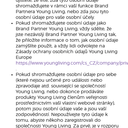
ujistěte, že víte, zda tyto osobní údaje
shromažďujete v rámci vaší funkce Brand
Partnera Young Living, nebo zda jsou tyto
osobní údaje pro vaše osobní účely.
Pokud shromažďujete osobní údaje jako
Brand Partner Young Living, vždy sdělte, že
jste nezávislý Brand Partner Young Living tak,
že přiložíte informace o tom, jak osobní údaje
zamýšlíte použít, a vždy lidi odvolejte na
Zásady ochrany osobních údajů Young Living
Europe
https://www.youngliving.com/cs_CZ/company/pri
.
Pokud shromažďujete osobní údaje pro sebe
(které nejsou určené pro události nebo
zpravodaje atd. související se společností
Young Living, nebo dokonce prodáváte
produkty Young Living členům veřejnosti
prostřednictvím vaší vlastní webové stránky),
potom jsou osobní údaje vaše a jsou vaší
zodpovědností. Nepoužívejte tyto údaje k
tomu, abyste někoho zaregistrovali do
společnosti Young Living. Za prvé, je v rozporu