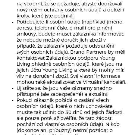
na vědomí, že se požaduje, abyste dodržovali
nový režim ochrany osobních údajů a doložili
kroky, které jste podnikli.
Potřebujete-li osobní údaje (například jméno,
adresu, telefonní číslo, e-mail) pro plnění
smlouvy, budete muset zákazníka informovat,
že nebude možné doručit jich zboží v
případě, že zákazník požaduje odstranění
svých osobních údajů. Brand Partnere by měli
kontaktovat Zákaznickou podporu Young
Living ohledně osobních údajů, které jsou na
jejich účtu Young Living a které by mohly mít
vliv na doručení zboží. Své vlastní informace
mohou také aktualizovat ve Virtuální kanceláři.
Ujistěte se, že jsou vaše záznamy snadno
přístupné (ale zabezpečené) a aktuální.
Pokud zákazník požádá o zaslání všech
osobních údajů, které o nich uchováváte,
musíte tak učinit do 30 dnů od jejich žádosti,
ale pouze poté, až ověříte, že tato žádost
pochází od vlastníka osobních údajů. Nikdo
(dokonce ani příbuzný) nesmí požádat o