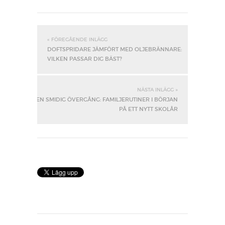
« FÖREGÅENDE INLÄGG
DOFTSPRIDARE JÄMFÖRT MED OLJEBRÄNNARE:
VILKEN PASSAR DIG BÄST?
NÄSTA INLÄGG »
EN SMIDIG ÖVERGÅNG: FAMILJERUTINER I BÖRJAN
PÅ ETT NYTT SKOLÅR