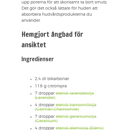
upp porerna för att skonsamt ta bort smuts.
Det gör det också lättare för huden att
absorbera hudvårdsprodukterna du
använder.
Hemgjort ångbad för
ansiktet
Ingredienser
2,4 dl bikarbonat
118 g citronsyra
7 droppar
eterisk lavendelolja
(Lavender)
4 droppar
eterisk kamomillolja
(German Chamomile)
7 droppar
eterisk geraniumolja
(Geranium)
4 droppar
eterisk elemiolja (Elemi)