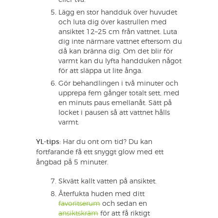
eller två.
Lägg en stor handduk över huvudet
och luta dig över kastrullen med
ansiktet 12–25 cm från vattnet. Luta
dig inte närmare vattnet eftersom du
då kan bränna dig. Om det blir för
varmt kan du lyfta handduken något
för att släppa ut lite ånga.
Gör behandlingen i två minuter och
upprepa fem gånger totalt sett, med
en minuts paus emellanåt. Sätt på
locket i pausen så att vattnet hålls
varmt.
YL-tips:
Har du ont om tid? Du kan
fortfarande få ett snyggt glow med ett
ångbad på 5 minuter.
Skvätt kallt vatten på ansiktet.
Återfukta huden med ditt
favoritserum
och sedan en
ansiktskräm
för att få riktigt