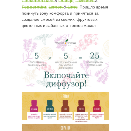
Cinnamon Bark
&
Orange
,
Lavender
&
Peppermint
,
Lemon
&
Lime
. Пришло время
покинуть зону комфорта и приняться за
создание смесей из свежих, фруктовых,
цветочных и забавных оттенков масел.