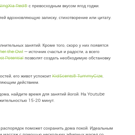
NingXia Red®
с превосходным вкусом ягод годжи.
етей вдохновляющую записку, стихотворение или цитату.
нительных занятий. Кроме того, скоро у них появятся
her the Owl
— источник счастья и радости, а всего
st Potential
позволят создать необходимую обстановку
остей, его живот успокоит
KidScents® TummyGize
,
ляющим действием.
дома, найдите время для занятий йогой. На Youtube
жительностью 15-20 минут.
й распорядок поможет сохранить дома покой. Идеальным
и массаж с помощью нескольких эфирных масел со