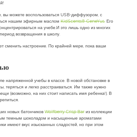
й!
е, вы можете воспользоваться USB-диффузором, с
аться нашим эфирным маслом
KidScents® GeneYus.
Его
нцентрироваться на учебе.И это лишь одно из многих
период возвращения в школу.
т сменить настроение. По крайней мере, пока ваши
вью
е напряженной учебы в классе. В новой обстановке в
ы, теряться и легко расстраиваться. Им также нужно
вещи (возможно, на них стоит написать имя ребенка!). В
репиться.
ших новых батончиков
Wolfberry Crisp Bar
из коллекции
нным темным шоколадом и насыщенные ароматами
чики имеют вкус изысканных сладостей, но при этом