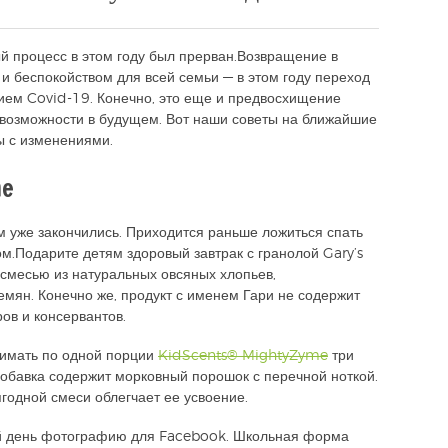
й процесс в этом году был прерван.Возвращение в
и беспокойством для всей семьи — в этом году переход
ием Covid-19. Конечно, это еще и предвосхищение
 возможности в будущем. Вот наши советы на ближайшие
ы с изменениями.
me
 уже закончились. Приходится раньше ложиться спать
ом.Подарите детям здоровый завтрак с гранолой Gary’s
 смесью из натуральных овсяных хлопьев,
семян. Конечно же, продукт с именем Гари не содержит
ов и консервантов.
инимать по одной порции
KidScents® MightyZyme
три
добавка содержит морковный порошок с перечной ноткой.
годной смеси облегчает ее усвоение.
ый день фотографию для Facebook. Школьная форма