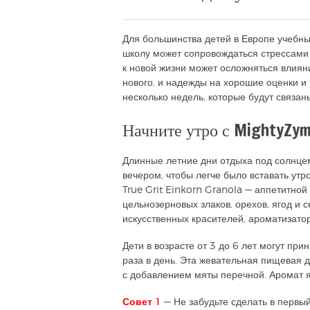
Для большинства детей в Европе учебны
школу может сопровождаться стрессами 
к новой жизни может осложняться влиян
нового, и надежды на хорошие оценки и
несколько недель, которые будут связан
Начните утро с MightyZy
Длинные летние дни отдыха под солнцем
вечером, чтобы легче было вставать утр
True Grit Einkorn Granola — аппетитной
цельнозерновых злаков, орехов, ягод и 
искусственных красителей, ароматизатор
Дети в возрасте от 3 до 6 лет могут пр
раза в день. Эта жевательная пищевая 
с добавлением мяты перечной. Аромат я
Совет 1
— Не забудьте сделать в перв