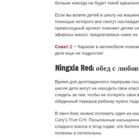
больше никогда не будет такой идеально
Если вы возите детей в школу на машин
помощью которого все смогут наслажд
превосходный аромат поможет детям ско
эфирных масел, предлагаемых нами на 
Совет 2
— Караоке в автомобиле поможе
дети еще не подростки!
Ningxia Red: обед с любо
Время для долгожданного перерыва посл
школе дети могут не находить свои класс
следить за тем, чтобы не потерять свои 
обеденный перерыв ребенку нужно подк
В ланч-бокс можно положить один из на
Gary’s True Grit. Посыпанные насыще
сладкого кокоса и ягод годжи, эти батон
полезны и питательны.