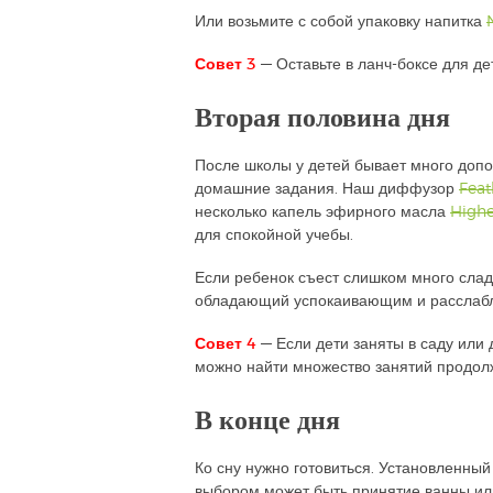
Или возьмите с собой упаковку напитка
Совет 3
— Оставьте в ланч-боксе для д
Вторая половина дня
После школы у детей бывает много допол
домашние задания. Наш диффузор
Feat
несколько капель эфирного масла
Highe
для спокойной учебы.
Если ребенок съест слишком много слад
обладающий успокаивающим и расслаб
Совет 4
— Если дети заняты в саду или 
можно найти множество занятий продол
В конце дня
Ко сну нужно готовиться. Установленны
выбором может быть принятие ванны ил