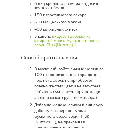
6 яиц среднего размера, отделить
желток от белка
150 г тростникового сахара
500 мл цельного молока
400 мл жирных сливок
5 капель
пищевой добавки из
эфирного масла мускатного ореха
серии Plus (Nutmeg+)
Способ приготовления
В миске взбивайте яичные желтки со
100 г тростникового сахара до тех
пор, пока смесь не приобретет
бледно-жёлтый цвет и не загустеет
(взбивать лучше всего при помощи
электрического ручного миксера).
Добавьте молоко, сливки и пищевую
добавку из эфирного масла
мускатного ореха серии Plus
(Nutmeg +), не прекращая