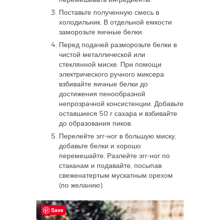
перемешивать ингредиенты.
Поставьте полученную смесь в
холодильник. В отдельной емкости
заморозьте яичные белки.
Перед подачей разморозьте белки в
чистой металлической или
стеклянной миске. При помощи
электрического ручного миксера
взбивайте яичные белки до
достижения пенообразной
непрозрачной консистенции. Добавьте
оставшиеся 50 г сахара и взбивайте
до образования пиков.
Перелейте эгг-ног в большую миску,
добавьте белки и хорошо
перемешайте. Разлейте эгг-ног по
стаканам и подавайте, посыпав
свеженатертым мускатным орехом
(по желанию).
Save