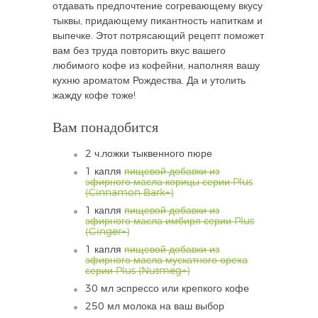
отдавать предпочтение согревающему вкусу
тыквы, придающему пикантность напиткам и
выпечке. Этот потрясающий рецепт поможет
вам без труда повторить вкус вашего
любимого кофе из кофейни, наполняя вашу
кухню ароматом Рождества. Да и утолить
жажду кофе тоже!
Вам понадобится
2 ч.ложки тыквенного пюре
1 капля
пищевой добавки из
эфирного масла корицы серии Plus
(Cinnamon Bark+)
1 капля
пищевой добавки из
эфирного масла имбиря серии Plus
(Ginger+)
1 капля
пищевой добавки из
эфирного масла мускатного ореха
серии Plus (Nutmeg+)
30 мл эспрессо или крепкого кофе
250 мл молока на ваш выбор