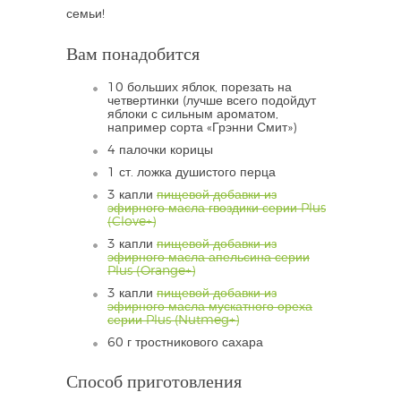
семьи!
Вам понадобится
10 больших яблок, порезать на
четвертинки (лучше всего подойдут
яблоки с сильным ароматом,
например сорта «Грэнни Смит»)
4 палочки корицы
1 ст. ложка душистого перца
3 капли
пищевой добавки из
эфирного масла гвоздики серии Plus
(Clove+)
3 капли
пищевой добавки из
эфирного масла апельсина серии
Plus (Orange+)
3 капли
пищевой добавки из
эфирного масла мускатного ореха
серии Plus (Nutmeg+)
60 г тростникового сахара
Способ приготовления