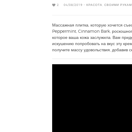
2
04/08/2019 -
КРАСОТА
,
СВОИМИ РУКАМ
Массажная плитка, которую хочется съе
Peppermint, Cinnamon Bark, роскошного
которое ваша кожа заслужила. Вам приде
искушению попробовать на вкус эту кре
получите массу удовольствия, добавив 