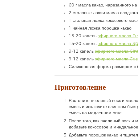
60 г масла какао, нарезанного на
2 столовые ложки масла сладког
1 столовая ложка кокосового мас
1 чайная ложка порошка какао
15-20 капель
эфирного масла P
15-20 капель
эфирного масла S
9-12 капель
эфирного масла Ci
9-12 капель
эфирного масла Cop
Силиконовая форма размером с б
Приготовление
Растопите пчелиный воск и масло
смесь и исключите слишком быстр
смесь на медленном огне.
После того, как пчелиный воск и 
добавьте кокосовое и миндальное
Добавьте порошок какао и тщате