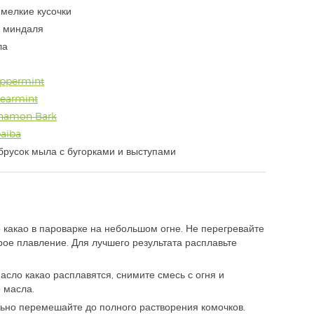
 мелкие кусочки
о миндаля
ла
eppermint
pearmint
nnamon Bark
aiba
русок мыла с бугорками и выступами
 какао в пароварке на небольшом огне. Не перегревайте
ое плавление. Для лучшего результата расплавьте
масло какао расплавятся, снимите смесь с огня и
 масла.
льно перемешайте до полного растворения комочков.