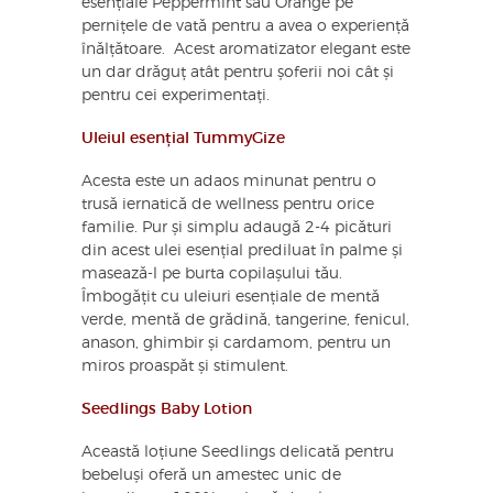
esențiale Peppermint sau Orange pe
pernițele de vată pentru a avea o experiență
înălțătoare. Acest aromatizator elegant este
un dar drăguț atât pentru șoferii noi cât și
pentru cei experimentați.
Uleiul esențial TummyGize
Acesta este un adaos minunat pentru o
trusă iernatică de wellness pentru orice
familie. Pur și simplu adaugă 2-4 picături
din acest ulei esențial prediluat în palme și
masează-l pe burta copilașului tău.
Îmbogățit cu uleiuri esențiale de mentă
verde, mentă de grădină, tangerine, fenicul,
anason, ghimbir și cardamom, pentru un
miros proaspăt și stimulent.
Seedlings Baby Lotion
Această loțiune Seedlings delicată pentru
bebeluși oferă un amestec unic de