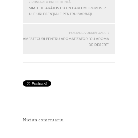
« POSTAREA PRECEDENTĂ
SIMTE-TE ARĂTOS CU UN PARFUM FRUMOS: 7
ULEIURI ESENȚIALE PENTRU BĂRBAȚI
POSTAREA URMĂTOARE »
AMESTECURI PENTRU AROMATIZATOR `CU AROMĂ
DE DESERT`
Niciun comentariu