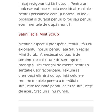
finisaj revigorant și fără cusur. Pentru un
look natural, acest luciu este ideal, mai ales
pentru persoanele care își doresc un look
proaspăt și durabil pentru birou sau pentru
evenimentele de după muncă.
Satin Facial Mint Scrub
Menține aspectul proaspăt al tenului tău cu
exfoliantul nostru pentru față Satin Facial
Mint Scrub. Amestecat cu pudră de
semințe de caise, unt de semințe de
mangp și ulei esențial de mentă pentru o
senzație ușor răcoritoare. Textura sa
cremoasă elimină cu ușurință celulele
moarte de piele pentru a dezvălui o
strălucire radiantă pentru ca tu să strălucești
de acest Crăciun și nu numai.