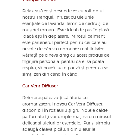
Relaxează-te și destinde-te cu roll-on-ul
nostru Tranquil, infuzat cu uleiurile
esențiale de lavandă, lemn de cedru și de
mușețel roman. Este ideal de pus în plasă
dacă ești în deplasare. Mirosul calmant
este partenerul perfect pentru cei care au
nevoie de câteva momente mai liniștite.
Răsfață pe cineva drag cu acest produs de
îngrijire personală, pentru ca ei să poată
respira, să poată lua o pauză și pentru a se
simți zen din când în când.
Car Vent Diffuser
Reîmprospătează-ți călătoria cu
aromatizatorul nostru Car Vent Diffuser,
disponibil în roz auriu și gri. Notele calde
parfumate îți vor umple mașina cu mirosul
delicat al uleiurilor esențiale. Pur și simplu
adaugă câteva picături din uleiurile