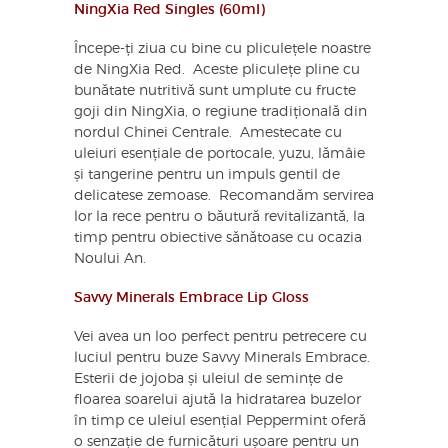
NingXia Red Singles (60ml)
Începe-ți ziua cu bine cu pliculețele noastre
de NingXia Red. Aceste pliculețe pline cu
bunătate nutritivă sunt umplute cu fructe
goji din NingXia, o regiune tradițională din
nordul Chinei Centrale. Amestecate cu
uleiuri esențiale de portocale, yuzu, lămâie
și tangerine pentru un impuls gentil de
delicatese zemoase. Recomandăm servirea
lor la rece pentru o băutură revitalizantă, la
timp pentru obiective sănătoase cu ocazia
Noului An.
Savvy Minerals Embrace Lip Gloss
Vei avea un loo perfect pentru petrecere cu
luciul pentru buze Savvy Minerals Embrace.
Esterii de jojoba și uleiul de semințe de
floarea soarelui ajută la hidratarea buzelor
în timp ce uleiul esențial Peppermint oferă
o senzație de furnicături ușoare pentru un