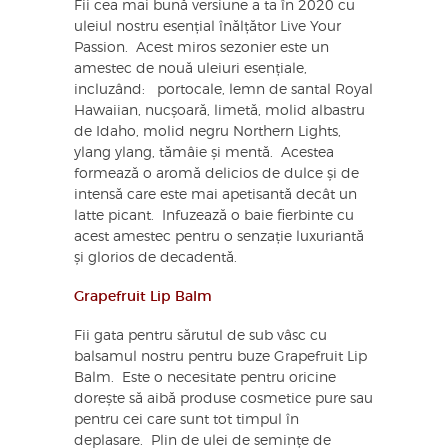
Fii cea mai bună versiune a ta în 2020 cu
uleiul nostru esențial înălțător Live Your
Passion. Acest miros sezonier este un
amestec de nouă uleiuri esențiale,
incluzând: portocale, lemn de santal Royal
Hawaiian, nucșoară, limetă, molid albastru
de Idaho, molid negru Northern Lights,
ylang ylang, tămâie și mentă. Acestea
formează o aromă delicios de dulce și de
intensă care este mai apetisantă decât un
latte picant. Infuzează o baie fierbinte cu
acest amestec pentru o senzație luxuriantă
și glorios de decadentă.
Grapefruit Lip Balm
Fii gata pentru sărutul de sub vâsc cu
balsamul nostru pentru buze Grapefruit Lip
Balm. Este o necesitate pentru oricine
dorește să aibă produse cosmetice pure sau
pentru cei care sunt tot timpul în
deplasare. Plin de ulei de semințe de