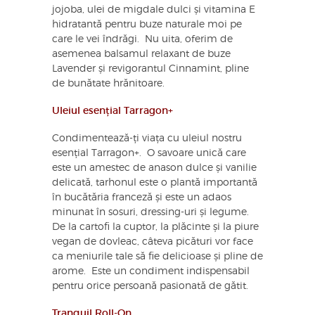
jojoba, ulei de migdale dulci și vitamina E
hidratantă pentru buze naturale moi pe
care le vei îndrăgi. Nu uita, oferim de
asemenea balsamul relaxant de buze
Lavender și revigorantul Cinnamint, pline
de bunătate hrănitoare.
Uleiul esențial Tarragon+
Condimentează-ți viața cu uleiul nostru
esențial Tarragon+. O savoare unică care
este un amestec de anason dulce și vanilie
delicată, tarhonul este o plantă importantă
în bucătăria franceză și este un adaos
minunat în sosuri, dressing-uri și legume.
De la cartofi la cuptor, la plăcinte și la piure
vegan de dovleac, câteva picături vor face
ca meniurile tale să fie delicioase și pline de
arome. Este un condiment indispensabil
pentru orice persoană pasionată de gătit.
Tranquil Roll-On