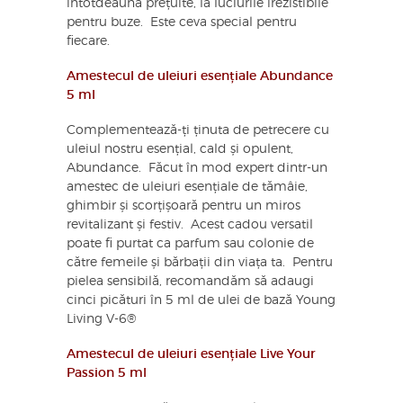
întotdeauna prețuite, la luciurile irezistibile
pentru buze. Este ceva special pentru
fiecare.
Amestecul de uleiuri esențiale Abundance
5 ml
Complementează-ți ținuta de petrecere cu
uleiul nostru esențial, cald și opulent,
Abundance. Făcut în mod expert dintr-un
amestec de uleiuri esențiale de tămâie,
ghimbir și scorțișoară pentru un miros
revitalizant și festiv. Acest cadou versatil
poate fi purtat ca parfum sau colonie de
către femeile și bărbații din viața ta. Pentru
pielea sensibilă, recomandăm să adaugi
cinci picături în 5 ml de ulei de bază Young
Living V-6®
Amestecul de uleiuri esențiale Live Your
Passion 5 ml