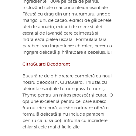
ingrediente 100% pe bază de plante,
incluzând cele mai bune uleiuri esențiale.
Făcută cu drag din unt murumuru, unt de
mango, unt de cacao, extract de gălbenele,
ulei de annatto, extract de mere și ulei
esențial de lavandă care calmează și
hidratează pielea uscată. Formulată fără
parabeni sau ingrediente chimice, pentru o
îngrijire delicată și hrănitoare a bebelușului.
CitraGuard Deodorant
Bucură-te de o hidratare completă cu noul
nostru deodorant CitraGuard. Infuzat cu
uleiurile esențiale Lemongrass, Lemon și
Thyme pentru un miros proaspăt și curat. O
opțiune excelentă pentru cei care iubesc
frumusețea pură, acest deodorant oferă o
formulă delicată și nu include parabeni
pentru ca tu să poți înfrunta cu încredere
chiar și cele mai dificile zile.