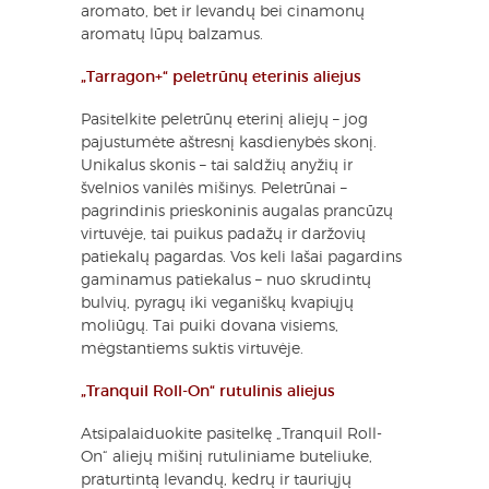
aromato, bet ir levandų bei cinamonų
aromatų lūpų balzamus.
„Tarragon+“ peletrūnų eterinis aliejus
Pasitelkite peletrūnų eterinį aliejų – jog
pajustumėte aštresnį kasdienybės skonį.
Unikalus skonis – tai saldžių anyžių ir
švelnios vanilės mišinys. Peletrūnai –
pagrindinis prieskoninis augalas prancūzų
virtuvėje, tai puikus padažų ir daržovių
patiekalų pagardas. Vos keli lašai pagardins
gaminamus patiekalus – nuo skrudintų
bulvių, pyragų iki veganiškų kvapiųjų
moliūgų. Tai puiki dovana visiems,
mėgstantiems suktis virtuvėje.
„Tranquil Roll-On“ rutulinis aliejus
Atsipalaiduokite pasitelkę „Tranquil Roll-
On“ aliejų mišinį rutuliniame buteliuke,
praturtintą levandų, kedrų ir tauriųjų