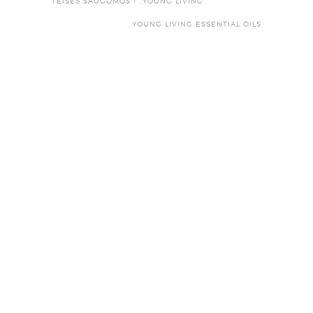
TEISĖS SAUGOMOS - „YOUNG LIVING“
YOUNG LIVING ESSENTIAL OILS