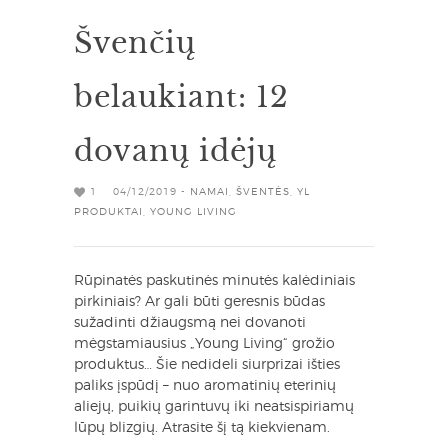
Švenčių
belaukiant: 12
dovanų idėjų
1
04/12/2019 -
NAMAI
,
ŠVENTĖS
,
YL
PRODUKTAI
,
YOUNG LIVING
Rūpinatės paskutinės minutės kalėdiniais
pirkiniais? Ar gali būti geresnis būdas
sužadinti džiaugsmą nei dovanoti
mėgstamiausius „Young Living“ grožio
produktus… Šie nedideli siurprizai išties
paliks įspūdį – nuo aromatinių eterinių
aliejų, puikių garintuvų iki neatsispiriamų
lūpų blizgių. Atrasite šį tą kiekvienam.