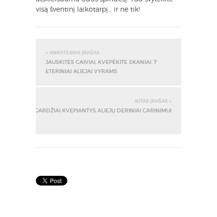
visą šventinį laikotarpį… ir ne tik!
« ANKSTESNIS ĮRAŠAS
JAUSKITĖS GAIVIAI, KVEPĖKITE SKANIAI: 7
ETERINIAI ALIEJAI VYRAMS
KITAS ĮRAŠAS »
GARDŽIAI KVEPIANTYS ALIEJŲ DERINIAI GARINIMUI