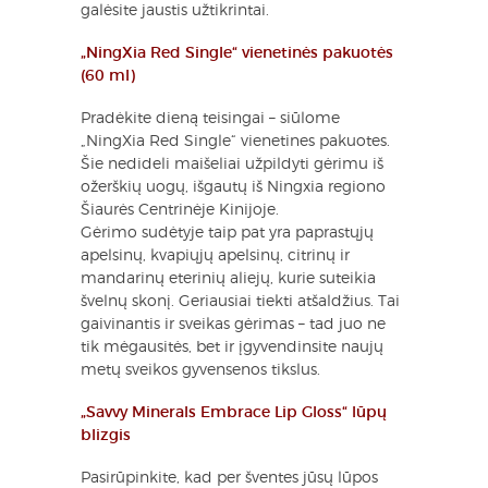
galėsite jaustis užtikrintai.
„NingXia Red Single“ vienetinės pakuotės
(60 ml)
Pradėkite dieną teisingai – siūlome
„NingXia Red Single“ vienetines pakuotes.
Šie nedideli maišeliai užpildyti gėrimu iš
ožerškių uogų, išgautų iš Ningxia regiono
Šiaurės Centrinėje Kinijoje.
Gėrimo sudėtyje taip pat yra paprastųjų
apelsinų, kvapiųjų apelsinų, citrinų ir
mandarinų eterinių aliejų, kurie suteikia
švelnų skonį. Geriausiai tiekti atšaldžius. Tai
gaivinantis ir sveikas gėrimas – tad juo ne
tik mėgausitės, bet ir įgyvendinsite naujų
metų sveikos gyvensenos tikslus.
„Savvy Minerals Embrace Lip Gloss“ lūpų
blizgis
Pasirūpinkite, kad per šventes jūsų lūpos