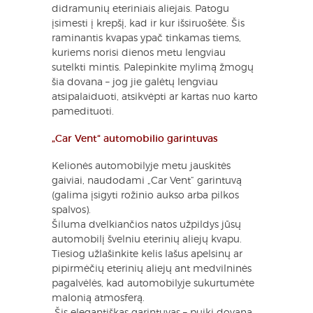
didramunių eteriniais aliejais. Patogu
įsimesti į krepšį, kad ir kur išsiruošėte. Šis
raminantis kvapas ypač tinkamas tiems,
kuriems norisi dienos metu lengviau
sutelkti mintis. Palepinkite mylimą žmogų
šia dovana – jog jie galėtų lengviau
atsipalaiduoti, atsikvėpti ar kartas nuo karto
pamedituoti.
„Car Vent“ automobilio garintuvas
Kelionės automobilyje metu jauskitės
gaiviai, naudodami „Car Vent“ garintuvą
(galima įsigyti rožinio aukso arba pilkos
spalvos).
Šiluma dvelkiančios natos užpildys jūsų
automobilį švelniu eterinių aliejų kvapu.
Tiesiog užlašinkite kelis lašus apelsinų ar
pipirmėčių eterinių aliejų ant medvilninės
pagalvėlės, kad automobilyje sukurtumėte
malonią atmosferą.
​ Šis elegantiškas garintuvas – puiki dovana