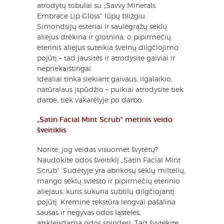
atrodytų tobulai su „Savvy Minerals
Embrace Lip Gloss“ lūpų blizgiu.
Simondsijų esteriai ir saulėgrąžų sėklų
aliejus drėkina ir glotnina, o pipirmėčių
eterinis aliejus suteikia švelnų dilgčiojimo
pojūtį – tad jausitės ir atrodysite gaiviai ir
nepriekaištingai.
Idealiai tinka siekiant gaivaus, ilgalaikio,
natūralaus įspūdžio – puikiai atrodysite tiek
darbe, tiek vakarėlyje po darbo.
„Satin Facial Mint Scrub“ mėtinis veido
šveitiklis
Norite, jog veidas visuomet švytėtų?
Naudokite odos šveitiklį „Satin Facial Mint
Scrub“. Sudėtyje yra abrikosų sėklų miltelių,
mango sėklų sviesto ir pipirmėčių eterinio
aliejaus, kuris sukuria subtilų dilgčiojantį
pojūtį. Kreminė tekstūra lengvai pašalina
sausas ir negyvas odos ląsteles,
atskleisdama odos spindesį. Tad švytėkite