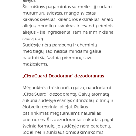
aliejus.
Šis mišinys pagamintas su meile – jį sudaro
murumuru sviestas, mango sviestas,
kakavos sviestas, kalendros ekstraktas, anato
aliejus, obuolių ekstraktas ir levandų eterinis
aliejus – šie ingredientai ramina ir minkština
sausą odą.
Sudėtyje nėra parabenų ir cheminių
medžiagų, tad nesibaimindami galite
naudoti šią švelnią priemonę savo
mažiesiems.
„CitraGuard Deodorant“ dezodorantas
Mėgaukitės drėkinančia gaiva, naudodami
„CitraGuard“ dezodorantą. Gaivų aromatą
sukuria sudėtyje esantys citrinžolių, citrinų ir
čiobrelių eteriniai aliejai. Puikus
pasirinkimas mėgstantiems natūralias
priemones. Šis dezodorantas sukurtas pagal
švelnią formulę, jo sudėtyje nėra parabenų,
todėl net ir sunkiausiomis akimirkomis