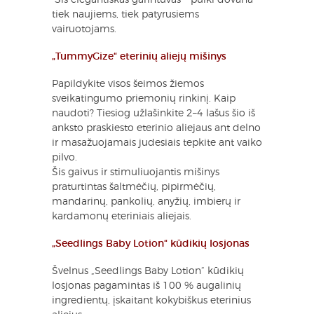
tiek naujiems, tiek patyrusiems
vairuotojams.
„TummyGize“ eterinių aliejų mišinys
Papildykite visos šeimos žiemos
sveikatingumo priemonių rinkinį. Kaip
naudoti? Tiesiog užlašinkite 2–4 lašus šio iš
anksto praskiesto eterinio aliejaus ant delno
ir masažuojamais judesiais tepkite ant vaiko
pilvo.
Šis gaivus ir stimuliuojantis mišinys
praturtintas šaltmėčių, pipirmėčių,
mandarinų, pankolių, anyžių, imbierų ir
kardamonų eteriniais aliejais.
„Seedlings Baby Lotion“ kūdikių losjonas
Švelnus „Seedlings Baby Lotion“ kūdikių
losjonas pagamintas iš 100 % augalinių
ingredientų, įskaitant kokybiškus eterinius