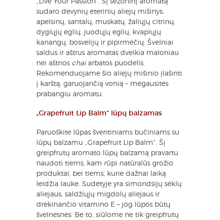
„Live Your Passion“. Šį sezoninį aromatą
sudaro devynių eterinių aliejų mišinys:
apelsinų, santalų, muskatų, žaliųjų citrinų,
dygiųjų eglių, juodųjų eglių, kvapiųjų
kanangų, bosvelijų ir pipirmėčių. Švelniai
saldus ir aštrus aromatas dvelkia maloniau
nei aštrios
chai
arbatos puodelis.
Rekomenduojame šio aliejų mišinio įlašinti
į karštą, garuojančią vonią – mėgausitės
prabangiu aromatu.
„Grapefruit Lip Balm“ lūpų balzamas
Paruoškite lūpas šventiniams bučiniams su
lūpų balzamu „Grapefruit Lip Balm“. Šį
greipfrutų aromato lūpų balzamą pravartu
naudoti tiems, kam rūpi natūralūs grožio
produktai, bei tiems, kurie dažnai laiką
leidžia lauke. Sudėtyje yra simondsijų sėklų
aliejaus, saldžiųjų migdolų aliejaus ir
drėkinančio vitamino E – jog lūpos būtų
švelnesnės. Be to, siūlome ne tik greipfrutų