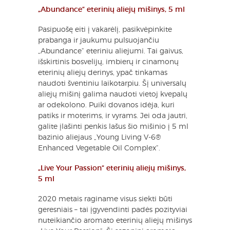
„Abundance“ eterinių aliejų mišinys, 5 ml
Pasipuošę eiti į vakarėlį, pasikvėpinkite
prabanga ir jaukumu pulsuojančiu
„Abundance“ eteriniu aliejumi. Tai gaivus,
išskirtinis bosvelijų, imbierų ir cinamonų
eterinių aliejų derinys, ypač tinkamas
naudoti šventiniu laikotarpiu. Šį universalų
aliejų mišinį galima naudoti vietoj kvepalų
ar odekolono. Puiki dovanos idėja, kuri
patiks ir moterims, ir vyrams. Jei oda jautri,
galite įlašinti penkis lašus šio mišinio į 5 ml
bazinio aliejaus „Young Living V-6®
Enhanced Vegetable Oil Complex“.
„Live Your Passion“ eterinių aliejų mišinys,
5 ml
2020 metais raginame visus siekti būti
geresniais – tai įgyvendinti padės pozityviai
nuteikiančio aromato eterinių aliejų mišinys