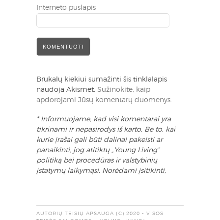
Interneto puslapis
Brukalų kiekiui sumažinti šis tinklalapis
naudoja Akismet.
Sužinokite, kaip
apdorojami Jūsų komentarų duomenys
.
* Informuojame, kad visi komentarai yra
tikrinami ir nepasirodys iš karto. Be to, kai
kurie įrašai gali būti dalinai pakeisti ar
panaikinti, jog atitiktų „Young Living“
politiką bei procedūras ir valstybinių
įstatymų laikymąsi. Norėdami įsitikinti,
AUTORIŲ TEISIŲ APSAUGA (C) 2020 - VISOS