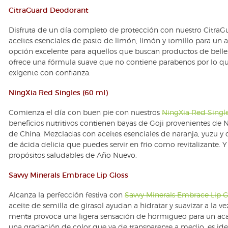
CitraGuard Deodorant
Disfruta de un día completo de protección con nuestro Citra
aceites esenciales de pasto de limón, limón y tomillo para un 
opción excelente para aquellos que buscan productos de belle
ofrece una fórmula suave que no contiene parabenos por lo qu
exigente con confianza.
NingXia Red Singles (60 ml)
Comienza el día con buen pie con nuestros
NingXia Red Singl
beneficios nutritivos contienen bayas de Goji provenientes de N
de China. Mezcladas con aceites esenciales de naranja, yuzu y
de ácida delicia que puedes servir en frio como revitalizante. Y
propósitos saludables de Año Nuevo.
Savvy Minerals Embrace Lip Gloss
Alcanza la perfección festiva con
Savvy Minerals Embrace Lip G
aceite de semilla de girasol ayudan a hidratar y suavizar a la ve
menta provoca una ligera sensación de hormigueo para un aca
una gradación de color que va de transparente a medio, es ide