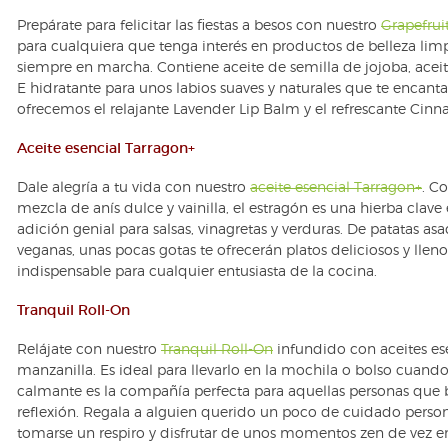
Prepárate para felicitar las fiestas a besos con nuestro
Grapefrui
para cualquiera que tenga interés en productos de belleza lim
siempre en marcha. Contiene aceite de semilla de jojoba, acei
E hidratante para unos labios suaves y naturales que te encan
ofrecemos el relajante Lavender Lip Balm y el refrescante Cinn
Aceite esencial Tarragon+
Dale alegría a tu vida con nuestro
aceite esencial Tarragon+
. C
mezcla de anís dulce y vainilla, el estragón es una hierba clave
adición genial para salsas, vinagretas y verduras. De patatas a
veganas, unas pocas gotas te ofrecerán platos deliciosos y lle
indispensable para cualquier entusiasta de la cocina.
Tranquil Roll-On
Relájate con nuestro
Tranquil Roll-On
infundido con aceites es
manzanilla. Es ideal para llevarlo en la mochila o bolso cuand
calmante es la compañía perfecta para aquellas personas qu
reflexión. Regala a alguien querido un poco de cuidado perso
tomarse un respiro y disfrutar de unos momentos zen de vez 