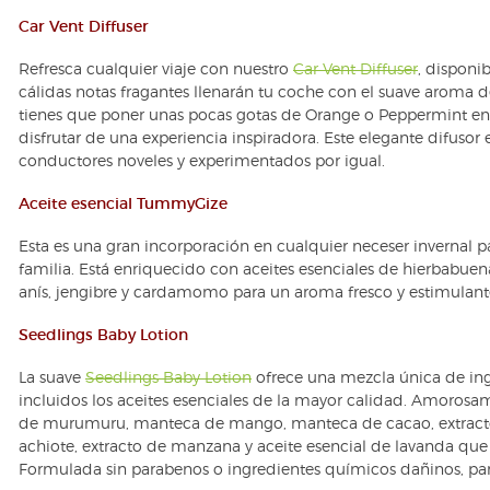
Car Vent Diffuser
Refresca cualquier viaje con nuestro
Car Vent Diffuser
, disponib
cálidas notas fragantes llenarán tu coche con el suave aroma de
tienes que poner unas pocas gotas de Orange o Peppermint en
disfrutar de una experiencia inspiradora. Este elegante difusor
conductores noveles y experimentados por igual.
Aceite esencial TummyGize
Esta es una gran incorporación en cualquier neceser invernal pa
familia. Está enriquecido con aceites esenciales de hierbabuen
anís, jengibre y cardamomo para un aroma fresco y estimulant
Seedlings Baby Lotion
La suave
Seedlings Baby Lotion
ofrece una mezcla única de ing
incluidos los aceites esenciales de la mayor calidad. Amoro
de murumuru, manteca de mango, manteca de cacao, extracto
achiote, extracto de manzana y aceite esencial de lavanda que c
Formulada sin parabenos o ingredientes químicos dañinos, para