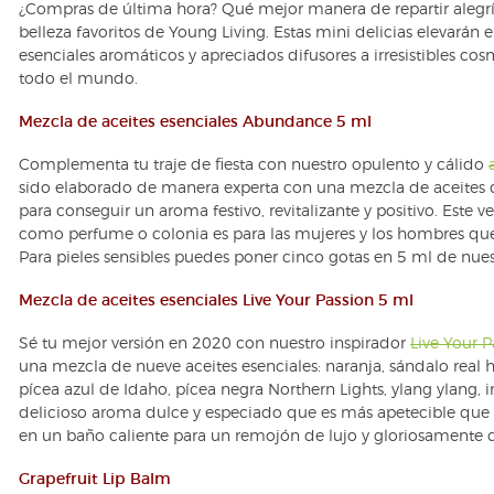
¿Compras de última hora? Qué mejor manera de repartir alegría
belleza favoritos de Young Living. Estas mini delicias elevarán e
esenciales aromáticos y apreciados difusores a irresistibles cos
todo el mundo.
Mezcla de aceites esenciales Abundance 5 ml
Complementa tu traje de fiesta con nuestro opulento y cálido
sido elaborado de manera experta con una mezcla de aceites d
para conseguir un aroma festivo, revitalizante y positivo. Este v
como perfume o colonia es para las mujeres y los hombres que
Para pieles sensibles puedes poner cinco gotas en 5 ml de nues
Mezcla de aceites esenciales Live Your Passion 5 ml
Sé tu mejor versión en 2020 con nuestro inspirador
Live Your P
una mezcla de nueve aceites esenciales: naranja, sándalo real
pícea azul de Idaho, pícea negra Northern Lights, ylang ylang, 
delicioso aroma dulce y especiado que es más apetecible que
en un baño caliente para un remojón de lujo y gloriosamente 
Grapefruit Lip Balm