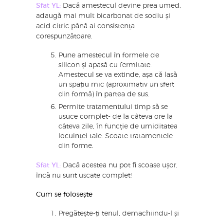
Sfat YL:
Dacă amestecul devine prea umed,
adaugă mai mult bicarbonat de sodiu și
acid citric până ai consistența
corespunzătoare.
Pune amestecul în formele de
silicon și apasă cu fermitate.
Amestecul se va extinde, așa că lasă
un spațiu mic (aproximativ un sfert
din formă) în partea de sus.
Permite tratamentului timp să se
usuce complet- de la câteva ore la
câteva zile, în funcție de umiditatea
locuinței tale. Scoate tratamentele
din forme.
Sfat YL:
Dacă acestea nu pot fi scoase ușor,
încă nu sunt uscate complet!
Cum se folosește
Pregătește-ți tenul, demachiindu-l și