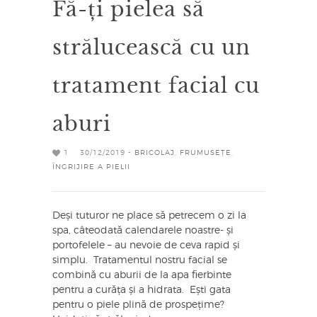
Fă-ți pielea să
strălucească cu un
tratament facial cu
aburi
1
30/12/2019 -
BRICOLAJ
,
FRUMUSEȚE
,
ÎNGRIJIRE A PIELII
Deși tuturor ne place să petrecem o zi la
spa, câteodată calendarele noastre- și
portofelele – au nevoie de ceva rapid și
simplu. Tratamentul nostru facial se
combină cu aburii de la apa fierbinte
pentru a curăța și a hidrata. Ești gata
pentru o piele plină de prospețime?