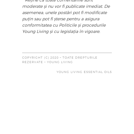
* Reține că toate comentariile sunt
moderate și nu vor fi publicate imediat. De
asemenea, unele postări pot fi modificate
puțin sau pot fi șterse pentru a asigura
conformitatea cu Politicile și procedurile
Young Living și cu legislația în vigoare.
COPYRIGHT (C) 2020 – TOATE DREPTURILE
REZERVATE – YOUNG LIVING
YOUNG LIVING ESSENTIAL OILS