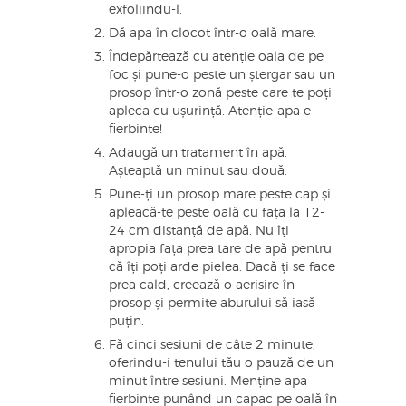
exfoliindu-l.
Dă apa în clocot într-o oală mare.
Îndepărtează cu atenție oala de pe
foc și pune-o peste un ștergar sau un
prosop într-o zonă peste care te poți
apleca cu ușurință. Atenție-apa e
fierbinte!
Adaugă un tratament în apă.
Așteaptă un minut sau două.
Pune-ți un prosop mare peste cap și
apleacă-te peste oală cu fața la 12-
24 cm distanță de apă. Nu îți
apropia fața prea tare de apă pentru
că îți poți arde pielea. Dacă ți se face
prea cald, creează o aerisire în
prosop și permite aburului să iasă
puțin.
Fă cinci sesiuni de câte 2 minute,
oferindu-i tenului tău o pauză de un
minut între sesiuni. Menține apa
fierbinte punând un capac pe oală în