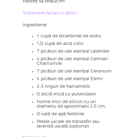
Haideți să strălucim!
Tratament facial cu aburi
Ingrediente
1 cupă de bicarbonat de sodiu
1/2 cupă de acid citric
7 picături de ulei esențial Lavender
4 picături de ulei esențial German
Chamomile
7 picături de ulei esențial Geranium
4 picături de ulei esențial Elemi
2-3 linguri de hamamelis
O sticlă mică cu pulverizator
Forme mici de silicon cu un
diametru de aproximativ 2,5 cm.
O oală de apă fierbinte
Petale uscate de trandafiri sau
lavandă uscată (opțional)