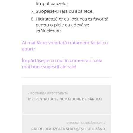
timpul pauzelor.
Stropește-ți fața cu apă rece.
Hidratează-te cu loțiunea ta favorită
pentru o piele cu adevărat
strălucitoare.
Ai mai făcut vreodată tratament facial cu
aburi?
Împărtășește cu noi în comentarii cele
mai bune sugestii ale tale!
« POSTAREA PRECEDENTĂ
IDEI PENTRU BUZE NUMAI BUNE DE SĂRUTAT
POSTAREA URMĂTOARE »
CREDE, REALIZEAZĂ ȘI REUȘEȘTE UTILIZÂND